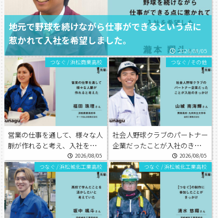
地元で野球を続けながら仕事ができるという点に
惹かれて入社を希望しました。
2026/08/05
つなぐ
/
浜松商業高校
つなぐ
/
その他
営業の仕事を通して、様々な人
社会人野球クラブのパートナー
脈が作れると考え、入社を希望
企業だったことが入社のきっか
しました。
け。
2026/08/05
2026/08/05
つなぐ
/
浜松城北工業高校
つなぐ
/
浜松城北工業高校