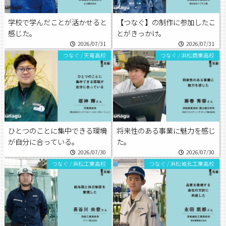
学校で学んだことが活かせると
【つなぐ】の制作に参加したこ
感じた。
とがきっかけ。
2026/07/31
2026/07/31
つなぐ
/
天竜高校
つなぐ
/
浜松商業高校
ひとつのことに集中できる環境
将来性のある事業に魅力を感じ
が自分に合っている。
た。
2026/07/30
2026/07/30
つなぐ
/
浜松工業高校
つなぐ
/
浜松城北工業高校