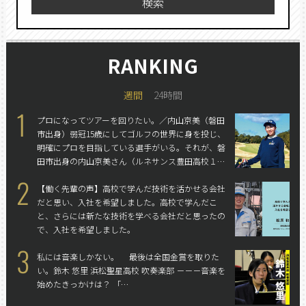
検索
RANKING
週間
24時間
1
プロになってツアーを回りたい。／内山京美（磐田
市出身）
弱冠15歳にしてゴルフの世界に身を投じ、
明確にプロを目指している選手がいる。それが、磐
田市出身の内山京美さん（ルネサンス豊田高校１
年）だ。通信制の高校に通いながらゴルフ場でアル
2
バイトをし、その後はそのゴルフ場で練習を積む。
【働く先輩の声】高校で学んだ技術を活かせる会社
まさに、ゴルフ漬けの毎日を送りながらツアープロ
だと思い、入社を希望しました。
高校で学んだこ
を目指す。
と、さらには新たな技術を学べる会社だと思ったの
で、入社を希望しました。
3
私には音楽しかない。
最後は全国金賞を取りた
い。
鈴木 悠里 浜松聖星高校 吹奏楽部 －－－音楽を
始めたきっかけは？ 「…