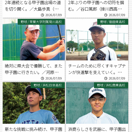
2年連続となる甲子園出場の道
2年ぶりの甲子園への切符を掴
を切り開く。／大島歩真（聖隷
む。／谷口篤郎（掛川西高校野
クリストファー高校野球部）
球部）
2026/07/09
2026/07/09
野球
/
常葉大学附属菊川高校
野球
/
磐田東高校
絶対に県大会で優勝して、また
チームのために尽くすキャプテ
甲子園に行きたい。／河原一樹
ンが快進撃を支えていく。／石
（常葉大学附属菊川高校野球
川遼（磐田東高校野球部）
2026/07/09
2026/07/09
部）
野球
/
浜松日体高校
野球
/
浜松商業高校
新たな挑戦に挑み続け、甲子園
浜商らしさを武器に、甲子園出