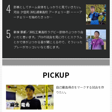
4
部長としてチーム全体をしっかりと見ていきたい。
河合 夕佳莉 浜松湖東高校 アーチェリー部 －－－ア
ーチェリーを始めたきっか…
5
新保 景都／浜松工業高校ラグビー部
体のぶつかり合
いだと思います。プロの試合を見に行くとスクラム
とかで体がぶつかる音が聞こえるので、そういった
プレーがカッコいいなと感じます。
PICKUP
自己最高得点をマークする試合を作
りたい。