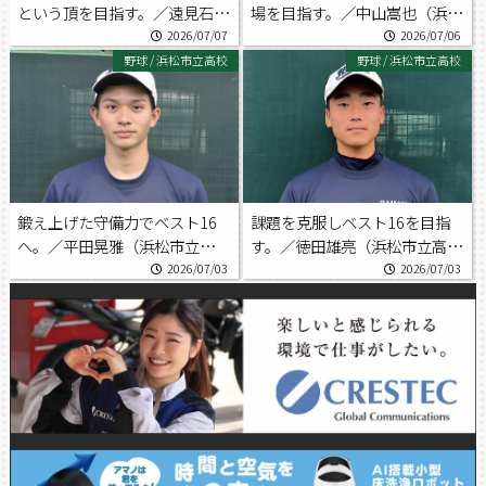
という頂を目指す。／遠見石侑
場を目指す。／中山嵩也（浜松
平（浜松日体高校野球部）
商業高校野球部）
2026/07/07
2026/07/06
野球
/
浜松市立高校
野球
/
浜松市立高校
鍛え上げた守備力でベスト16
課題を克服しベスト16を目指
へ。／平田晃雅（浜松市立高校
す。／徳田雄亮（浜松市立高校
野球部）
野球部）
2026/07/03
2026/07/03