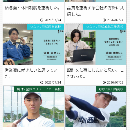
給与面と休日制度を重視した。
品質を重視する会社の方針に共
感した。
2026/07/24
2026/07/24
つなぐ
/
浜松商業高校
つなぐ
/
浜松城北工業高校
営業職に就きたいと思ってい
設計を仕事にしたいと思い、こ
た。
だわった。
2026/07/24
2026/07/23
野球
/
聖隷クリストファー高校
野球
/
掛川西高校