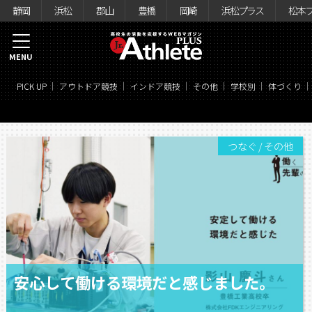
静岡
浜松
郡山
豊橋
岡崎
浜松プラス
松本
MENU
PICK UP
アウトドア競技
インドア競技
その他
学校別
体づくり
つなぐ
/
その他
安心して働ける環境だと感じました。