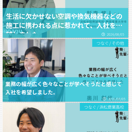
生活に欠かせない空調や換気機器などの
施工に携われる点に惹かれて、入社を希
望しました。
2026/08/05
つなぐ
/
その他
業務の幅が広く色々なことが学べそうだと感じて
入社を希望しました。
2026/08/05
つなぐ
/
浜松商業高校