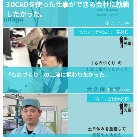
3DCADを使った仕事ができる会社に就職
したかった。
2026/08/06
つなぐ
/
浜松城北工業高校
「ものづくり」の上流に携わりたかった。
2026/08/05
つなぐ
/
磐田東高校