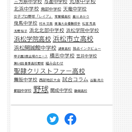
丸塚中学校
与進中学校
三方原中学校
北浜中学校
天竜中学校
南部中学校
女子プロ野球「レイア」
常葉橘高校
星川 あかり
曳馬中学校
村木 文哉
東海大会優勝投手
松宮 秀真
浜北北部中学校
浜松学院中学校
浅野 桜子
浜松市立高校
浜松学院高校
浜松開誠館中学校
独占インタビュー
湖東高校
積志中学校
笠井中学校
甲子園3度出場のエース
組み合わせ
第64回 春季高校野球
聖隷クリストファー高校
試合コラム
舞阪中学校
西部地区大会
谷脇 亮介
野球
開成中学校
都田中学校
静岡高校