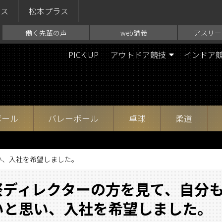
ラス
松本プラス
働く先輩の声
web講義
アスリー
PICK UP
アウトドア競技
インドア
ボール
バレーボール
卓球
柔道
い、入社を希望しました。
祭ディレクターの方を見て、自分
いと思い、入社を希望しました。