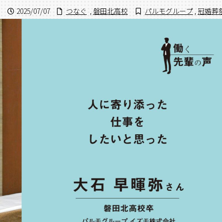
2025/07/07
つなぐ
,
磐田北高校
パルモグループ
,
冠婚葬