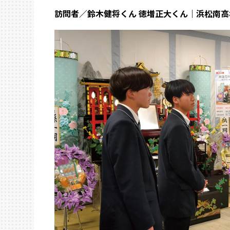
訪問者／鈴木健将くん 徳増正大くん｜浜松南高