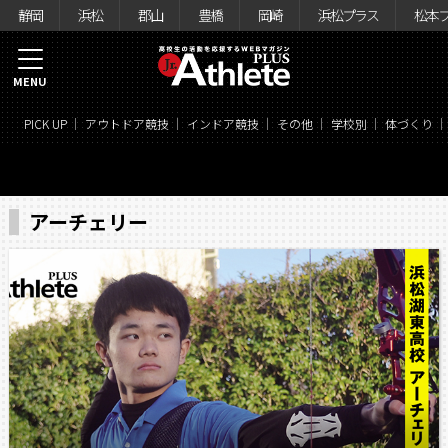
静岡
浜松
郡山
豊橋
岡崎
浜松プラス
松本
MENU
PICK UP
アウトドア競技
インドア競技
その他
学校別
体づくり
アーチェリー