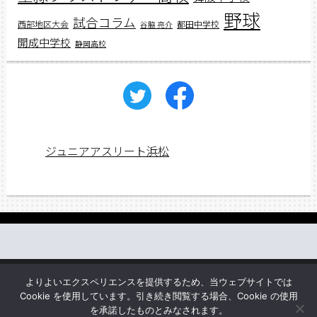
野球
試合コラム
西部地区大会
都田中学校
谷脇 亮介
開成中学校
静岡高校
ジュニアアスリート浜松
働く先輩の声
web講義
アスリートレシピ
企業情報
よりよいエクスペリエンスを提供するため、当ウェブサイトでは
お問い合わせ
Cookie を使用しています。引き続き閲覧する場合、Cookie の使用
を承諾したものとみなされます。