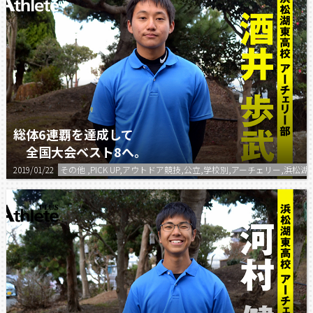
総体6連覇を達成して
全国大会ベスト8へ。
2019/01/22
その他 ,PICK UP,アウトドア競技,公立,学校別,アーチェリー,浜松