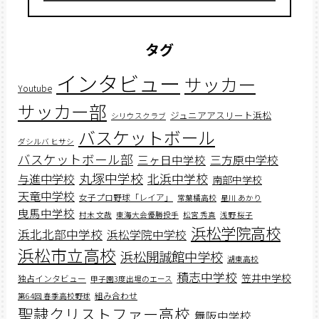
タグ
インタビュー
サッカー
Youtube
サッカー部
ジュニアアスリート浜松
シリウスクラブ
バスケットボール
ダシルバ ヒサシ
バスケットボール部
三ヶ日中学校
三方原中学校
丸塚中学校
北浜中学校
与進中学校
南部中学校
天竜中学校
女子プロ野球「レイア」
常葉橘高校
星川 あかり
曳馬中学校
村木 文哉
東海大会優勝投手
松宮 秀真
浅野 桜子
浜松学院高校
浜北北部中学校
浜松学院中学校
浜松市立高校
浜松開誠館中学校
湖東高校
積志中学校
笠井中学校
独占インタビュー
甲子園3度出場のエース
組み合わせ
第64回 春季高校野球
聖隷クリストファー高校
舞阪中学校