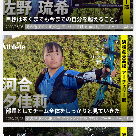
目標はあくまでも今までの自分を超えること。
2020/03/05
その他 ,PICK UP,公立,アウトドア競技,学校別,アーチェリー,浜松
部長としてチーム全体をしっかりと見ていきたい。
2020/02/18
その他 ,PICK UP,公立,アウトドア競技,学校別,アーチェリー,浜松