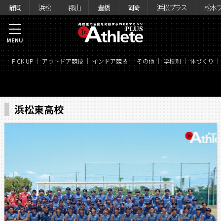
静岡
浜松
郡山
豊橋
岡崎
浜松プラス
松本
MENU
PICK UP
アウトドア競技
インドア競技
その他
学校別
体づくり
浜松東高校