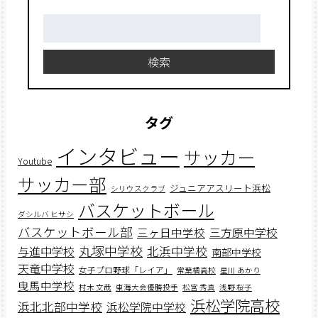
検
索:
検索
タグ
インタビュー
サッカー
Youtube
サッカー部
ジュニアアスリート浜松
シリウスクラブ
バスケットボール
ダシルバ ヒサシ
バスケットボール部
三ヶ日中学校
三方原中学校
丸塚中学校
北浜中学校
与進中学校
南部中学校
天竜中学校
女子プロ野球「レイア」
常葉橘高校
星川 あかり
曳馬中学校
村木 文哉
東海大会優勝投手
松宮 秀真
浅野 桜子
浜松学院高校
浜北北部中学校
浜松学院中学校