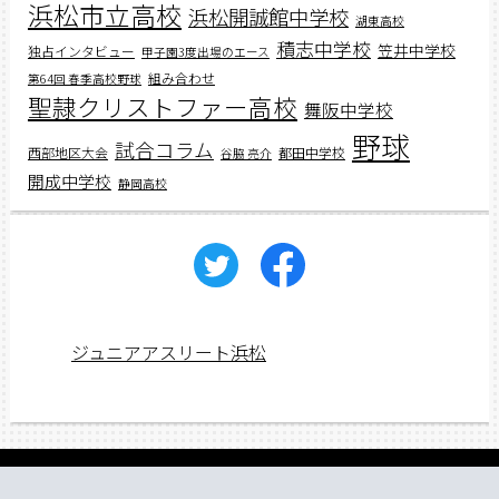
浜松市立高校
浜松開誠館中学校
湖東高校
積志中学校
笠井中学校
独占インタビュー
甲子園3度出場のエース
組み合わせ
第64回 春季高校野球
聖隷クリストファー高校
舞阪中学校
野球
試合コラム
西部地区大会
都田中学校
谷脇 亮介
開成中学校
静岡高校
ジュニアアスリート浜松