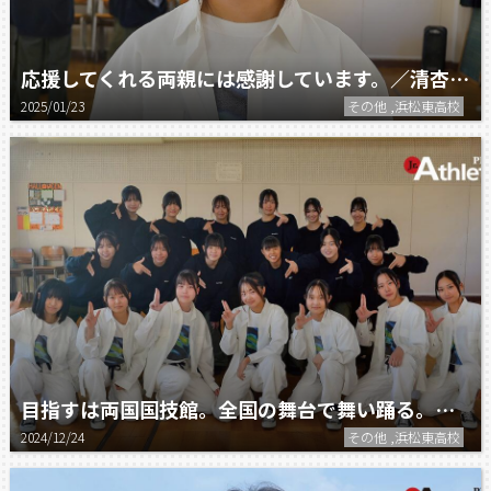
応援してくれる両親には感謝しています。／清杏依莉（浜松東高校ダンス部）
2025/01/23
その他 ,浜松東高校
目指すは両国国技館。全国の舞台で舞い踊る。／浜松東高校 ダンス部
2024/12/24
その他 ,浜松東高校