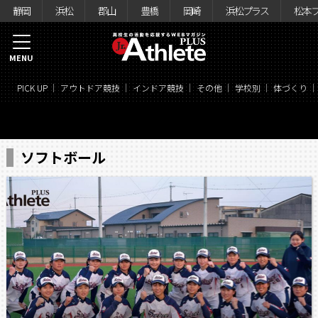
静岡
浜松
郡山
豊橋
岡崎
浜松プラス
松本
MENU
PICK UP
アウトドア競技
インドア競技
その他
学校別
体づくり
ソフトボール