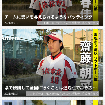
チームに勢いを与えられるようなバッティングをしたい。
2021/02/10
ソフトボール ,公立,その他,学校別,浜松市立高校
県で優勝して全国に行くことは通過点で、その後の目標は春の全国選抜を戦ってから決めたい。
2021/01/14
ソフトボール ,PICK UP,公立,その他,学校別,浜松市立高校