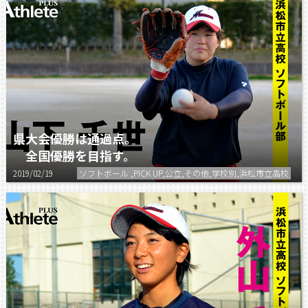
県大会優勝は通過点。
全国優勝を目指す。
2019/02/19
ソフトボール ,PICK UP,公立,その他,学校別,浜松市立高校