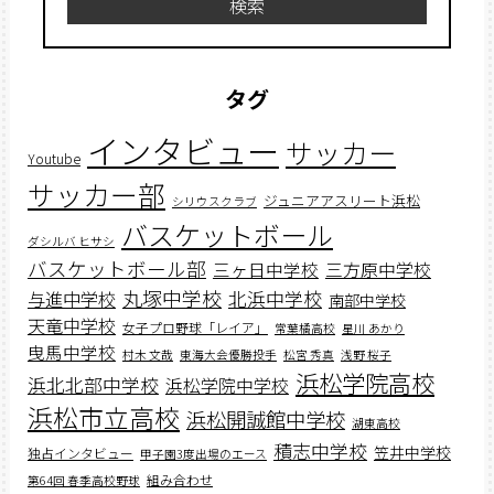
検索
タグ
インタビュー
サッカー
Youtube
サッカー部
ジュニアアスリート浜松
シリウスクラブ
バスケットボール
ダシルバ ヒサシ
バスケットボール部
三ヶ日中学校
三方原中学校
丸塚中学校
北浜中学校
与進中学校
南部中学校
天竜中学校
女子プロ野球「レイア」
常葉橘高校
星川 あかり
曳馬中学校
村木 文哉
東海大会優勝投手
松宮 秀真
浅野 桜子
浜松学院高校
浜北北部中学校
浜松学院中学校
浜松市立高校
浜松開誠館中学校
湖東高校
積志中学校
笠井中学校
独占インタビュー
甲子園3度出場のエース
組み合わせ
第64回 春季高校野球