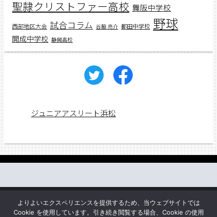
聖隷クリストファー高校
舞阪中学校
野球
試合コラム
西部地区大会
都田中学校
谷脇 亮介
開成中学校
静岡高校
ジュニアアスリート浜松
働く先輩の声
web講義
アスリートレシピ
企業情報
よりよいエクスペリエンスを提供するため、当ウェブサイトでは
お問い合わせ
Cookie を使用しています。引き続き閲覧する場合、Cookie の使用