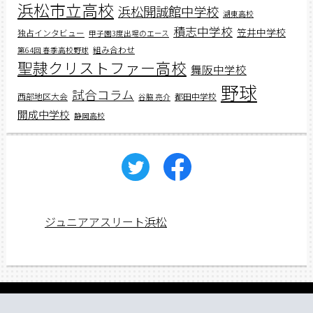
浜松市立高校
浜松開誠館中学校
湖東高校
積志中学校
笠井中学校
独占インタビュー
甲子園3度出場のエース
組み合わせ
第64回 春季高校野球
聖隷クリストファー高校
舞阪中学校
野球
試合コラム
西部地区大会
都田中学校
谷脇 亮介
開成中学校
静岡高校
ジュニアアスリート浜松