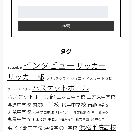
検
索:
検索
タグ
インタビュー
サッカー
Youtube
サッカー部
ジュニアアスリート浜松
シリウスクラブ
バスケットボール
ダシルバ ヒサシ
バスケットボール部
三ヶ日中学校
三方原中学校
丸塚中学校
北浜中学校
与進中学校
南部中学校
天竜中学校
女子プロ野球「レイア」
常葉橘高校
星川 あかり
曳馬中学校
村木 文哉
東海大会優勝投手
松宮 秀真
浅野 桜子
浜松学院高校
浜北北部中学校
浜松学院中学校