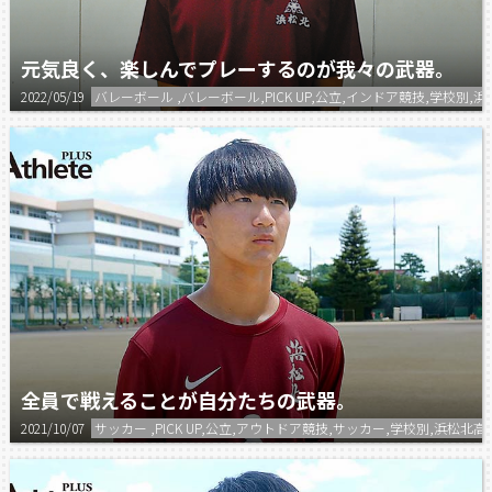
元気良く、楽しんでプレーするのが我々の武器。
2022/05/19
バレーボール ,バレーボール,PICK UP,公立,インドア競技,学校別,
全員で戦えることが自分たちの武器。
2021/10/07
サッカー ,PICK UP,公立,アウトドア競技,サッカー,学校別,浜松北高