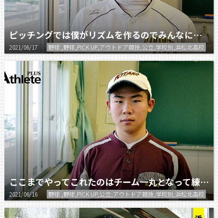
ピッチングでは僕がリズムを作るのでみんなには点を取ってもらって、一緒に勝とう。
2021/06/17
野球 ,野球,PICK UP,アウトドア競技,公立,学校別,浜松北高校
ここまでやってこれたのはチーム一丸となって練習に取り組んできた結果だと思う。
2021/06/16
野球 ,野球,PICK UP,公立,アウトドア競技,学校別,浜松北高校