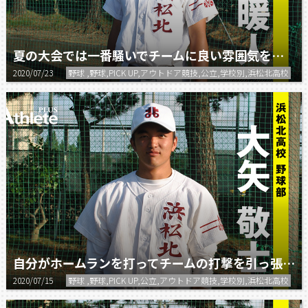
夏の大会では一番騒いでチームに良い雰囲気をもたらします。
2020/07/23
野球 ,野球,PICK UP,アウトドア競技,公立,学校別,浜松北高校
自分がホームランを打ってチームの打撃を引っ張っていく。
2020/07/15
野球 ,野球,PICK UP,公立,アウトドア競技,学校別,浜松北高校