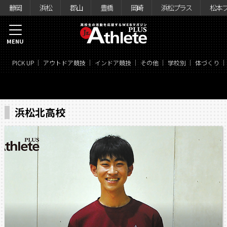
静岡
浜松
郡山
豊橋
岡崎
浜松プラス
松本
MENU
PICK UP
アウトドア競技
インドア競技
その他
学校別
体づくり
浜松北高校