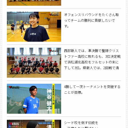
オフェンスリバウンドをたくさん取
ってチームの勝利に貢献したいで
す。
西部新人では、準決勝で聖隷クリス
トファー高校に敗れるも、3位決定戦
で浜松湖北高校をフルセットの末に
下して3位。県新人では、2回戦で清
水桜が丘高校にストレート負けを喫
し、ベスト8進出を逃した。
4勝して一次トーナメントを突破する
ことが目標。
シード校を倒す伝統を