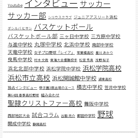
インタビュー
サッカー
Youtube
サッカー部
ジュニアアスリート浜松
シリウスクラブ
バスケットボール
ダシルバ ヒサシ
バスケットボール部
三ヶ日中学校
三方原中学校
丸塚中学校
北浜中学校
与進中学校
南部中学校
天竜中学校
女子プロ野球「レイア」
常葉橘高校
星川 あかり
曳馬中学校
村木 文哉
東海大会優勝投手
松宮 秀真
浅野 桜子
浜松学院高校
浜北北部中学校
浜松学院中学校
浜松市立高校
浜松開誠館中学校
湖東高校
積志中学校
笠井中学校
独占インタビュー
甲子園3度出場のエース
組み合わせ
第64回 春季高校野球
聖隷クリストファー高校
舞阪中学校
野球
試合コラム
西部地区大会
都田中学校
谷脇 亮介
開成中学校
静岡高校