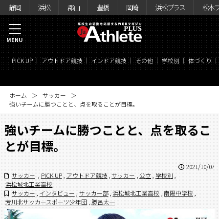
静岡
浜松
郡山
豊橋
岡崎
浜松プラス
松本
MENU
PICK UP
アウトドア競技
インドア競技
その他
学校別
体づくり
ホーム
サッカー
強いチームに勝つことと、点を取ることが目標。
強いチームに勝つことと、点を取るこ
とが目標。
2021/10/07
サッカー
,
PICK UP
,
アウトドア競技
,
サッカー
,
公立
,
学校別
,
浜松城北工業高校
サッカー
,
インタビュー
,
サッカー部
,
浜松城北工業高校
,
南陽中学校
,
芳川北サッカースポーツ少年団
,
勝呂太一