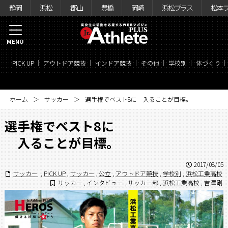
静岡
浜松
郡山
豊橋
岡崎
浜松プラス
松本
MENU
PICK UP
アウトドア競技
インドア競技
その他
学校別
体づくり
ホーム
サッカー
選手権でベスト8に 入ることが目標。
選手権でベスト8に
入ることが目標。
2017/08/05
サッカー
,
PICK UP
,
サッカー
,
公立
,
アウトドア競技
,
学校別
,
浜松工業高校
サッカー
,
インタビュー
,
サッカー部
,
浜松工業高校
,
吉澤剛