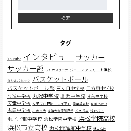
検
索:
検索
タグ
インタビュー
サッカー
Youtube
サッカー部
ジュニアアスリート浜松
シリウスクラブ
バスケットボール
ダシルバ ヒサシ
バスケットボール部
三ヶ日中学校
三方原中学校
丸塚中学校
北浜中学校
与進中学校
南部中学校
天竜中学校
女子プロ野球「レイア」
常葉橘高校
星川 あかり
曳馬中学校
村木 文哉
東海大会優勝投手
松宮 秀真
浅野 桜子
浜松学院高校
浜北北部中学校
浜松学院中学校
浜松市立高校
浜松開誠館中学校
湖東高校