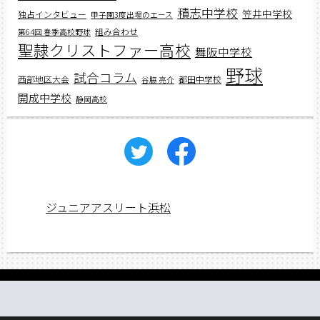
積志中学校
笠井中学校
独占インタビュー
甲子園3度出場のエース
組み合わせ
第64回 春季高校野球
聖隷クリストファー高校
舞阪中学校
野球
試合コラム
西部地区大会
都田中学校
谷脇 亮介
開成中学校
静岡高校
ジュニアアスリート浜松