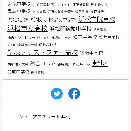
天竜中学校
女子プロ野球「レイア」
常葉橘高校
星川 あかり
曳馬中学校
村木 文哉
東海大会優勝投手
松宮 秀真
浅野 桜子
浜松学院高校
浜北北部中学校
浜松学院中学校
浜松市立高校
浜松開誠館中学校
湖東高校
積志中学校
笠井中学校
独占インタビュー
甲子園3度出場のエース
組み合わせ
第64回 春季高校野球
聖隷クリストファー高校
舞阪中学校
野球
試合コラム
西部地区大会
都田中学校
谷脇 亮介
開成中学校
静岡高校
ジュニアアスリート浜松