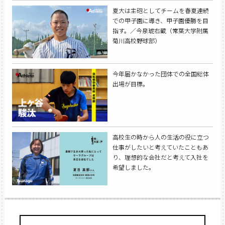
夏大は主砲としてチームを春夏連続
での甲子園に導き、甲子園優勝を目
指す。／今泉琥右蔵（常葉大学附属
菊川高校野球部）
今年届かなかった団体での全国総体
出場が目標。
高校生の時から人の生活の役に立つ
仕事がしたいと考えていたこともあ
り、理想的な会社だと考えて入社を
希望しました。