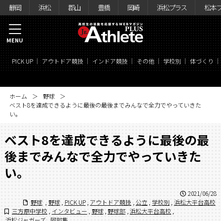
静岡
浜松
郡山
豊橋
岡崎
浜松プラス
松本
MENU
PICK UP
アウトドア競技
インドア競技
その他
学校別
体づくり
ホーム
野球
ベスト8を達成できるように最後の最後までみんなで全力でやっていきた
い。
ベスト8を達成できるように最後の最
後までみんなで全力でやっていきた
い。
2021/06/28
野球
,
野球
,
PICK UP
,
アウトドア競技
,
公立
,
学校別
,
浜松大平台高校
三方原中学校
,
インタビュー
,
野球
,
野球部
,
浜松大平台高校
,
浜松ジャガーズ
,
阿部隼