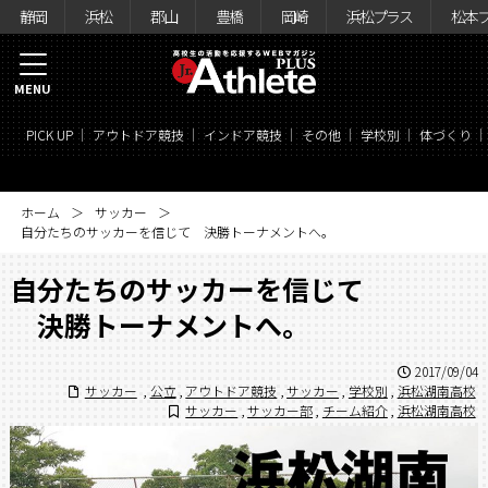
静岡
浜松
郡山
豊橋
岡崎
浜松プラス
松本
MENU
PICK UP
アウトドア競技
インドア競技
その他
学校別
体づくり
ホーム
サッカー
自分たちのサッカーを信じて 決勝トーナメントへ。
自分たちのサッカーを信じて
決勝トーナメントへ。
2017/09/04
サッカー
,
公立
,
アウトドア競技
,
サッカー
,
学校別
,
浜松湖南高校
サッカー
,
サッカー部
,
チーム紹介
,
浜松湖南高校