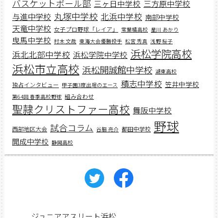
バスケットボール部
三ヶ日中学校
三方原中学校
丸塚中学校
北浜中学校
与進中学校
南部中学校
天竜中学校
女子プロ野球「レイア」
常葉橘高校
星川 あかり
曳馬中学校
村木 文哉
東海大会優勝投手
松宮 秀真
浅野 桜子
浜松学院高校
浜北北部中学校
浜松学院中学校
浜松市立高校
浜松開誠館中学校
湖東高校
積志中学校
笠井中学校
独占インタビュー
甲子園3度出場のエース
組み合わせ
第64回 春季高校野球
聖隷クリストファー高校
舞阪中学校
野球
試合コラム
西部地区大会
都田中学校
谷脇 亮介
開成中学校
静岡高校
ジュニアアスリート浜松