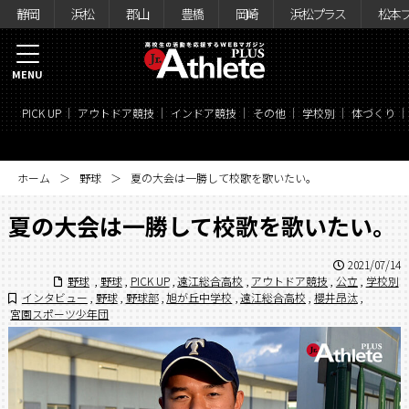
静岡
浜松
郡山
豊橋
岡崎
浜松プラス
松本
MENU
PICK UP
アウトドア競技
インドア競技
その他
学校別
体づくり
ホーム
野球
夏の大会は一勝して校歌を歌いたい。
夏の大会は一勝して校歌を歌いたい。
2021/07/14
野球
,
野球
,
PICK UP
,
遠江総合高校
,
アウトドア競技
,
公立
,
学校別
インタビュー
,
野球
,
野球部
,
旭が丘中学校
,
遠江総合高校
,
櫻井昂汰
,
宮園スポーツ少年団