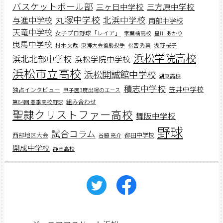
バスケットボール部
三ヶ日中学校
三方原中学校
丸塚中学校
北浜中学校
与進中学校
南部中学校
天竜中学校
女子プロ野球「レイア」
常葉橘高校
星川 あかり
曳馬中学校
村木 文哉
東海大会優勝投手
松宮 秀真
浅野 桜子
浜松学院高校
浜北北部中学校
浜松学院中学校
浜松市立高校
浜松開誠館中学校
湖東高校
積志中学校
笠井中学校
独占インタビュー
甲子園3度出場のエース
組み合わせ
第64回 春季高校野球
聖隷クリストファー高校
舞阪中学校
野球
試合コラム
西部地区大会
都田中学校
谷脇 亮介
開成中学校
静岡高校