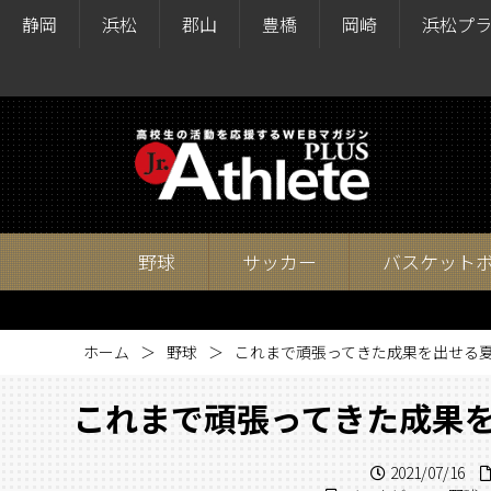
静岡
浜松
郡山
豊橋
岡崎
浜松プ
野球
サッカー
バスケット
ホーム
野球
これまで頑張ってきた成果を出せる
これまで頑張ってきた成果
2021/07/16