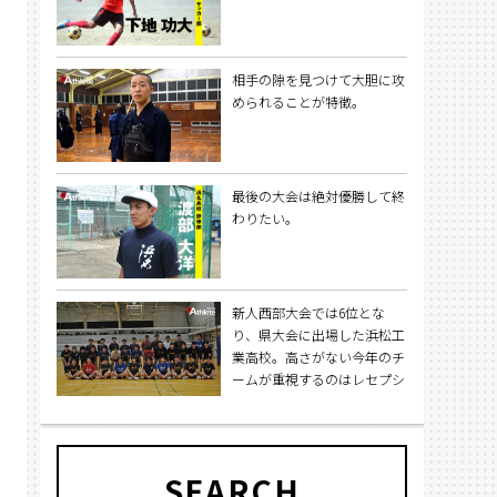
相手の隙を見つけて大胆に攻
められることが特徴。
最後の大会は絶対優勝して終
わりたい。
新人西部大会では6位とな
り、県大会に出場した浜松工
業高校。高さがない今年のチ
ームが重視するのはレセプシ
ョン（サーブレシーブ）。
SEARCH