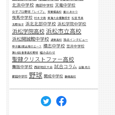
北浜中学校
天竜中学校
南部中学校
女子プロ野球「レイア」
常葉橘高校
星川 あかり
曳馬中学校
村木 文哉
東海大会優勝投手
松宮 秀真
浜北北部中学校
浜松学院中学校
浅野 桜子
浜松市立高校
浜松学院高校
浜松開誠館中学校
独占インタビュー
湖東高校
積志中学校
笠井中学校
甲子園3度出場のエース
組み合わせ
第64回 春季高校野球
聖隷クリストファー高校
試合コラム
舞阪中学校
西部地区大会
谷脇 亮介
野球
開成中学校
都田中学校
静岡高校