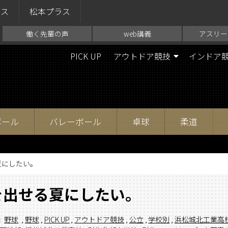
ラス
松本プラス
働く先輩の声
web講義
アスリー
PICK UP
アウトドア競技
インドア
ボール
バレーボール
卓球
柔道
夏にしたい。
を出せる夏にしたい。
野球
,
野球
,
PICK UP
,
アウトドア競技
,
公立
,
学校別
,
浜松城北工業高