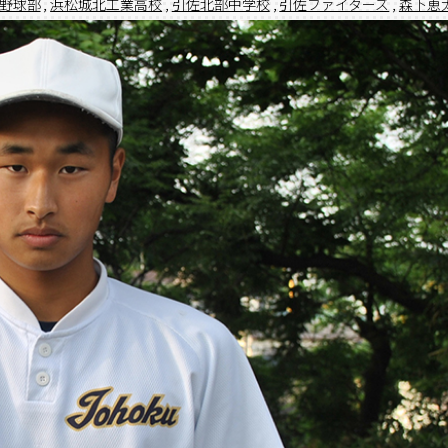
野球部
,
浜松城北工業高校
,
引佐北部中学校
,
引佐ファイターズ
,
森下恵