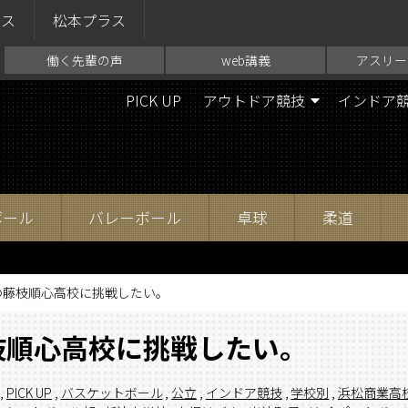
ラス
松本プラス
働く先輩の声
web講義
アスリー
PICK UP
アウトドア競技
インドア
ボール
バレーボール
卓球
柔道
の藤枝順心高校に挑戦したい。
枝順心高校に挑戦したい。
,
PICK UP
,
バスケットボール
,
公立
,
インドア競技
,
学校別
,
浜松商業高