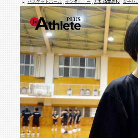
バスケットボール
,
インタビュー
,
浜松商業高校
,
女子バ