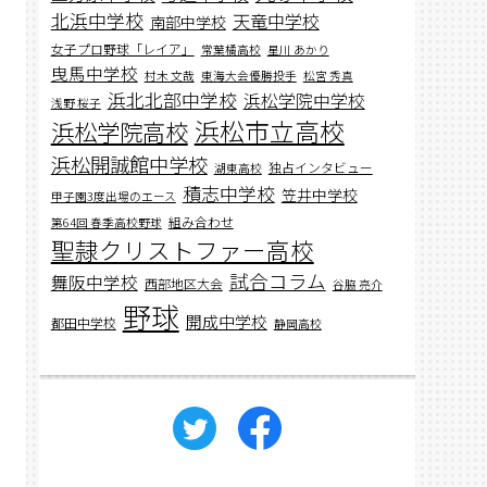
北浜中学校
天竜中学校
南部中学校
女子プロ野球「レイア」
常葉橘高校
星川 あかり
曳馬中学校
村木 文哉
東海大会優勝投手
松宮 秀真
浜北北部中学校
浜松学院中学校
浅野 桜子
浜松市立高校
浜松学院高校
浜松開誠館中学校
独占インタビュー
湖東高校
積志中学校
笠井中学校
甲子園3度出場のエース
組み合わせ
第64回 春季高校野球
聖隷クリストファー高校
試合コラム
舞阪中学校
西部地区大会
谷脇 亮介
野球
開成中学校
都田中学校
静岡高校