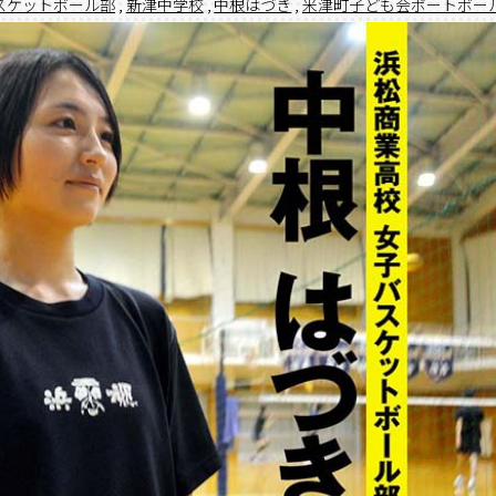
スケットボール部
,
新津中学校
,
中根はづき
,
米津町子ども会ポートボー