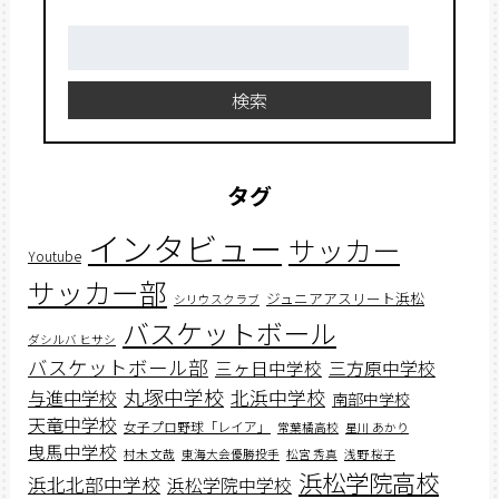
検
索:
検索
タグ
インタビュー
サッカー
Youtube
サッカー部
ジュニアアスリート浜松
シリウスクラブ
バスケットボール
ダシルバ ヒサシ
バスケットボール部
三ヶ日中学校
三方原中学校
丸塚中学校
北浜中学校
与進中学校
南部中学校
天竜中学校
女子プロ野球「レイア」
常葉橘高校
星川 あかり
曳馬中学校
村木 文哉
東海大会優勝投手
松宮 秀真
浅野 桜子
浜松学院高校
浜北北部中学校
浜松学院中学校