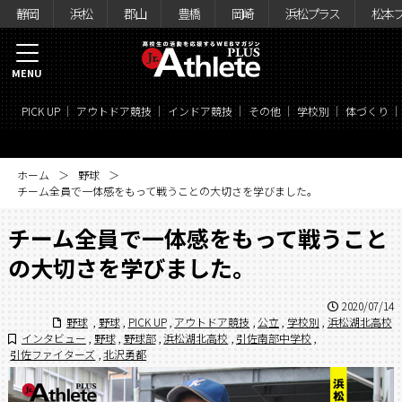
静岡
浜松
郡山
豊橋
岡崎
浜松プラス
松本
MENU
PICK UP
アウトドア競技
インドア競技
その他
学校別
体づくり
ホーム
野球
チーム全員で一体感をもって戦うことの大切さを学びました。
チーム全員で一体感をもって戦うこと
の大切さを学びました。
2020/07/14
野球
,
野球
,
PICK UP
,
アウトドア競技
,
公立
,
学校別
,
浜松湖北高校
インタビュー
,
野球
,
野球部
,
浜松湖北高校
,
引佐南部中学校
,
引佐ファイターズ
,
北沢勇都