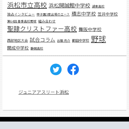
浜松市立高校
浜松開誠館中学校
湖東高校
積志中学校
笠井中学校
独占インタビュー
甲子園3度出場のエース
組み合わせ
第64回 春季高校野球
聖隷クリストファー高校
舞阪中学校
野球
試合コラム
西部地区大会
都田中学校
谷脇 亮介
開成中学校
静岡高校
ジュニアアスリート浜松