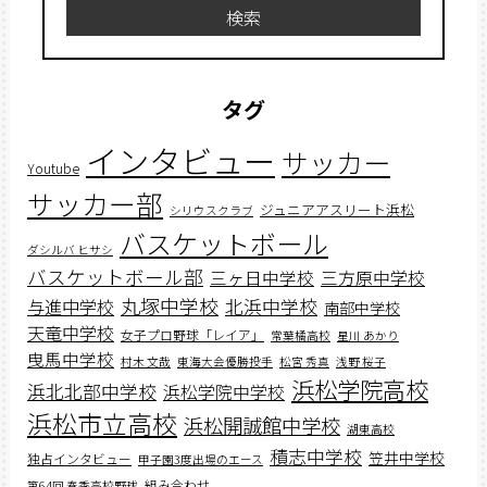
検索
タグ
インタビュー
サッカー
Youtube
サッカー部
ジュニアアスリート浜松
シリウスクラブ
バスケットボール
ダシルバ ヒサシ
バスケットボール部
三ヶ日中学校
三方原中学校
丸塚中学校
北浜中学校
与進中学校
南部中学校
天竜中学校
女子プロ野球「レイア」
常葉橘高校
星川 あかり
曳馬中学校
村木 文哉
東海大会優勝投手
松宮 秀真
浅野 桜子
浜松学院高校
浜北北部中学校
浜松学院中学校
浜松市立高校
浜松開誠館中学校
湖東高校
積志中学校
笠井中学校
独占インタビュー
甲子園3度出場のエース
組み合わせ
第64回 春季高校野球