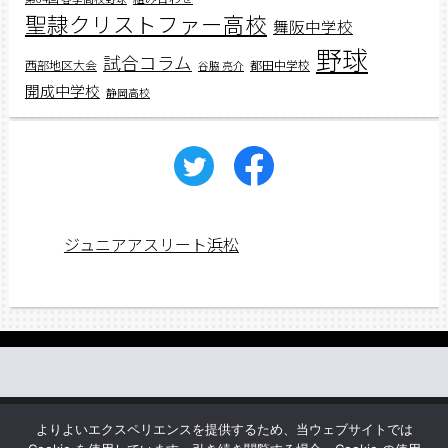
聖隷クリストファー高校
舞阪中学校
野球
試合コラム
西部地区大会
都田中学校
谷脇 亮介
開成中学校
静岡高校
ジュニアアスリート浜松
働く先輩の声
web講義
アスリートレシピ
企業情報
よりよいエクスペリエンスを提供するため、当ウェブサイトでは
お問い合わせ