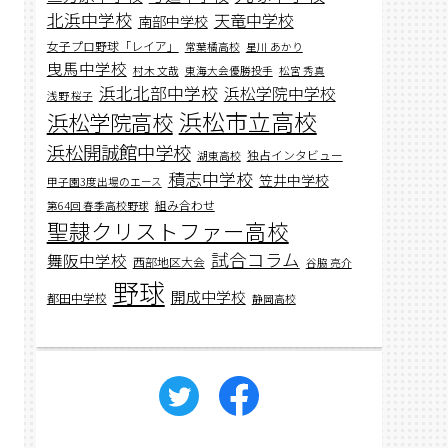
北浜中学校
天竜中学校
南部中学校
女子プロ野球「レイア」
常葉橘高校
星川 あかり
曳馬中学校
村木 文哉
東海大会優勝投手
松宮 秀真
浜北北部中学校
浜松学院中学校
浅野 桜子
浜松市立高校
浜松学院高校
浜松開誠館中学校
独占インタビュー
湖東高校
積志中学校
笠井中学校
甲子園3度出場のエース
組み合わせ
第64回 春季高校野球
聖隷クリストファー高校
試合コラム
舞阪中学校
西部地区大会
谷脇 亮介
野球
開成中学校
都田中学校
静岡高校