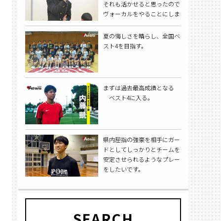
それも活かせると思ったので
ヴォーカルをやることにしま
した。
夏の悔しさを晴らし、全国ベ
スト4を目指す。
まずは過去最高成績となる
ベスト4に入る。
県内屈指の強豪を相手にガー
ドとしてしっかりとチームを
安定させられるようなプレー
をしたいです。
SEARCH