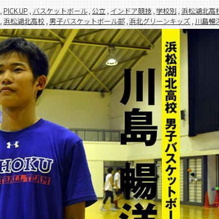
,
PICK UP
,
バスケットボール
,
公立
,
インドア競技
,
学校別
,
浜松湖北高
,
浜松湖北高校
,
男子バスケットボール部
,
浜北グリーンキッズ
,
川島暢