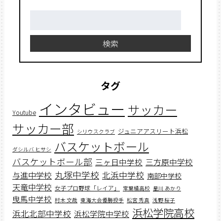
検
索:
検索
タグ
インタビュー
サッカー
Youtube
サッカー部
ジュニアアスリート浜松
シリウスクラブ
バスケットボール
ダシルバ ヒサシ
バスケットボール部
三ヶ日中学校
三方原中学校
丸塚中学校
北浜中学校
与進中学校
南部中学校
天竜中学校
女子プロ野球「レイア」
常葉橘高校
星川 あかり
曳馬中学校
村木 文哉
東海大会優勝投手
松宮 秀真
浅野 桜子
浜松学院高校
浜北北部中学校
浜松学院中学校