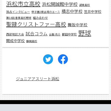
浜松市立高校
浜松開誠館中学校
湖東高校
積志中学校
笠井中学校
独占インタビュー
甲子園3度出場のエース
組み合わせ
第64回 春季高校野球
聖隷クリストファー高校
舞阪中学校
野球
試合コラム
西部地区大会
都田中学校
谷脇 亮介
開成中学校
静岡高校
ジュニアアスリート浜松