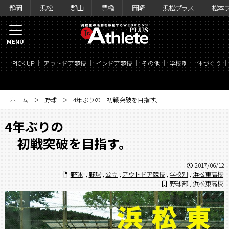
静岡
浜松
郡山
豊橋
岡崎
浜松プラス
松本
MENU
PICK UP
アウトドア競技
インドア競技
その他
学校別
体づくり
ホーム
野球
4年ぶりの 初戦突破を目指す。
4年ぶりの
初戦突破を目指す。
2017/06/12
野球
,
野球
,
公立
,
アウトドア競技
,
学校別
,
浜松東高校
野球部
,
浜松東高校