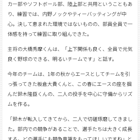
カー部やソフトボール部、陸上部と共用ということもあ
り、練習では、内野ノックやティーバッティングが中
心。決して恵まれた環境ではないものの、部員全員で一
体感を持って練習に取り組んできた。
主将の大橋秀摩くんは、「上下関係も良く、全員で元気
良く野球のできる、明るいチームです」と話す。
今年のチームは、1年の秋からエースとしてチームを引
っ張ってきた板倉大貴くんと、この春にエースの座を掴
んだ鈴木隆臣くんの、二人の投手を中心に守備からリズ
ムを作る。
「鈴木が転入してきてから、二人で切磋琢磨してきまし
た。部内での競争があることで、選手たちは大きく成長
する。どの選手にも競争意識をもってほしいですね」と