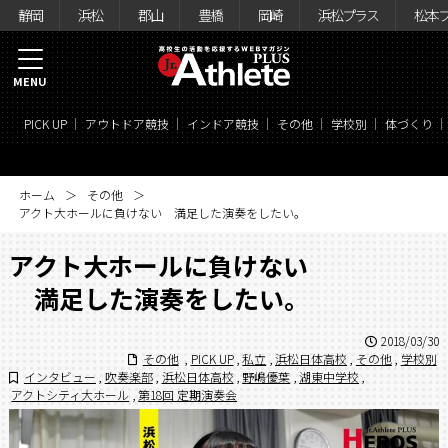
静岡
浜松
郡山
豊橋
岡崎
浜松プラス
松本
MENU
PICK UP
アウトドア競技
インドア競技
その他
学校別
体づくり
ホーム
その他
アクト大ホールに負けない 満足した演奏をしたい。
アクト大ホールに負けない
満足した演奏をしたい。
2018/03/30
その他
,
PICK UP
,
私立
,
浜松日体高校
,
その他
,
学校別
インタビュー
,
吹奏楽部
,
浜松日体高校
,
野嶋優葉
,
湖東中学校
,
アクトシティ大ホール
,
第18回 定期演奏会