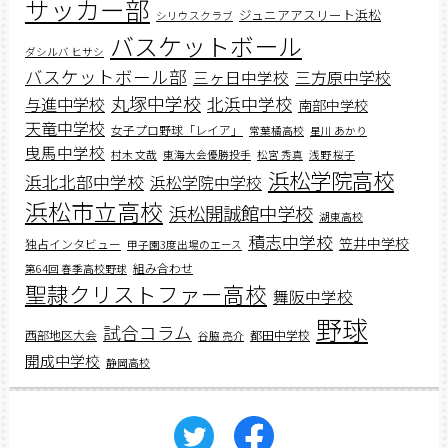
サッカー部
ジュニアアスリート浜松
シリウスクラブ
バスケットボール
ダシルバ ヒサシ
バスケットボール部
三ヶ日中学校
三方原中学校
丸塚中学校
北浜中学校
与進中学校
南部中学校
天竜中学校
女子プロ野球「レイア」
常葉橘高校
星川 あかり
曳馬中学校
村木 文哉
東海大会優勝投手
松宮 秀真
浅野 桜子
浜松学院高校
浜北北部中学校
浜松学院中学校
浜松市立高校
浜松開誠館中学校
湖東高校
積志中学校
笠井中学校
独占インタビュー
甲子園3度出場のエース
組み合わせ
第64回 春季高校野球
聖隷クリストファー高校
舞阪中学校
野球
試合コラム
西部地区大会
都田中学校
谷脇 亮介
開成中学校
静岡高校