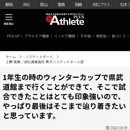
静岡
浜松
郡山
豊橋
岡崎
浜松プラス
松本
MENU
PICK UP
アウトドア競技
インドア競技
その他
学校別
体づくり
ホーム
バスケットボール
上野 真輝／浜松湖東高校 男子バスケットボール部
1年生の時のウィンターカップで県武
道館まで行くことができて、そこで試
合できたことはとても印象強いので、
やっぱり最後はそこまで辿り着きたい
と思っています。
2022/10/19