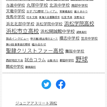
丸塚中学校
北浜中学校
与進中学校
南部中学校
天竜中学校
女子プロ野球「レイア」
常葉橘高校
星川 あかり
曳馬中学校
村木 文哉
東海大会優勝投手
松宮 秀真
浅野 桜子
浜松学院高校
浜北北部中学校
浜松学院中学校
浜松市立高校
浜松開誠館中学校
湖東高校
積志中学校
笠井中学校
独占インタビュー
甲子園3度出場のエース
組み合わせ
第64回 春季高校野球
聖隷クリストファー高校
舞阪中学校
野球
試合コラム
西部地区大会
都田中学校
谷脇 亮介
開成中学校
静岡高校
ジュニアアスリート浜松