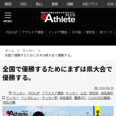
静岡
浜松
郡山
豊橋
岡崎
浜松プラス
松本
MENU
PICK UP
アウトドア競技
インドア競技
その他
学校別
体づくり
ホーム
サッカー
全国で優勝するためにまずは県大会で優勝する。
全国で優勝するためにまずは県大会で
優勝する。
2019/08/29
サッカー
,
PICK UP
,
アウトドア競技
,
サッカー
,
公立
,
学校別
,
浜名高校
サッカー
,
インタビュー
,
サッカー部
,
浜名高校
,
聖隷JFC
,
ジュビロSS磐田
,
村松大暉