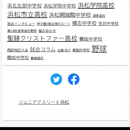
浜松学院高校
浜北北部中学校
浜松学院中学校
浜松市立高校
浜松開誠館中学校
湖東高校
積志中学校
笠井中学校
独占インタビュー
甲子園3度出場のエース
組み合わせ
第64回 春季高校野球
聖隷クリストファー高校
舞阪中学校
野球
試合コラム
西部地区大会
都田中学校
谷脇 亮介
開成中学校
静岡高校
ジュニアアスリート浜松