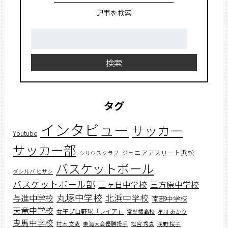
記事を検索
検
索:
検索
タグ
インタビュー
サッカー
Youtube
サッカー部
ジュニアアスリート浜松
シリウスクラブ
バスケットボール
ダシルバ ヒサシ
バスケットボール部
三ヶ日中学校
三方原中学校
丸塚中学校
北浜中学校
与進中学校
南部中学校
天竜中学校
女子プロ野球「レイア」
常葉橘高校
星川 あかり
曳馬中学校
村木 文哉
東海大会優勝投手
松宮 秀真
浅野 桜子