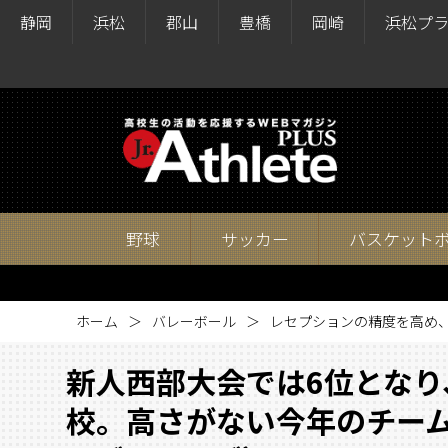
静岡
浜松
郡山
豊橋
岡崎
浜松プ
野球
サッカー
バスケット
ホーム
バレーボール
レセプションの精度を高め
新人西部大会では6位とな
校。高さがない今年のチー