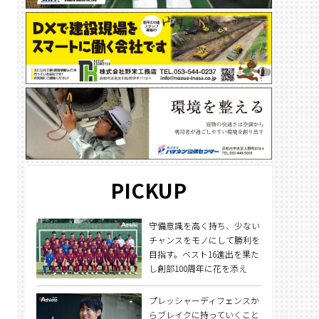
PICKUP
守備意識を高く持ち、少ない
チャンスをモノにして勝利を
目指す。ベスト16進出を果た
し創部100周年に花を添え
る。
プレッシャーディフェンスか
らブレイクに持っていくこと