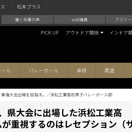
ラス
松本プラス
働く先輩の声
web講義
アスリー
PICK UP
アウトドア競技
インドア
ボール
バレーボール
卓球
柔道
、東海大会出場を目指す。／浜松工業高校男子バレーボール部
り、県大会に出場した浜松工業高
ムが重視するのはレセプション（