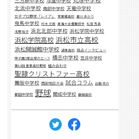
丸塚中学校
与進中学校
三方原中学校
北浜中学校
天竜中学校
南部中学校
女子プロ野球「レイア」
常葉橘高校
星川 あかり
曳馬中学校
村木 文哉
東海大会優勝投手
松宮 秀真
浜北北部中学校
浜松学院中学校
浅野 桜子
浜松市立高校
浜松学院高校
浜松開誠館中学校
独占インタビュー
湖東高校
積志中学校
笠井中学校
甲子園3度出場のエース
組み合わせ
第64回 春季高校野球
聖隷クリストファー高校
試合コラム
舞阪中学校
西部地区大会
谷脇 亮介
野球
開成中学校
都田中学校
静岡高校