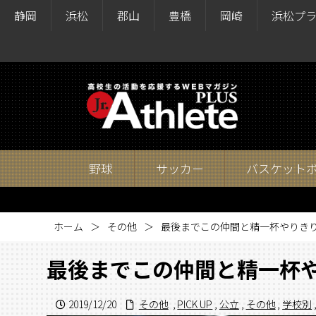
静岡
浜松
郡山
豊橋
岡崎
浜松プ
野球
サッカー
バスケット
ホーム
その他
最後までこの仲間と精一杯やりき
最後までこの仲間と精一杯
2019/12/20
その他
,
PICK UP
,
公立
,
その他
,
学校別