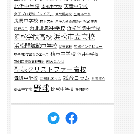
北浜中学校
天竜中学校
南部中学校
女子プロ野球「レイア」
常葉橘高校
星川 あかり
曳馬中学校
村木 文哉
東海大会優勝投手
松宮 秀真
浜北北部中学校
浜松学院中学校
浅野 桜子
浜松市立高校
浜松学院高校
浜松開誠館中学校
独占インタビュー
湖東高校
積志中学校
笠井中学校
甲子園3度出場のエース
組み合わせ
第64回 春季高校野球
聖隷クリストファー高校
試合コラム
舞阪中学校
西部地区大会
谷脇 亮介
野球
開成中学校
都田中学校
静岡高校