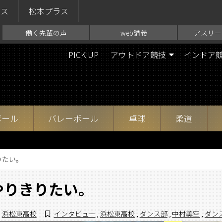
ラス
松本プラス
働く先輩の声
web講義
アスリー
PICK UP
アウトドア競技
インドア
ボール
バレーボール
卓球
柔道
りたい。
やりきりたい。
,
浜松東高校
インタビュー
,
浜松東高校
,
ダンス部
,
中村美空
,
ダン