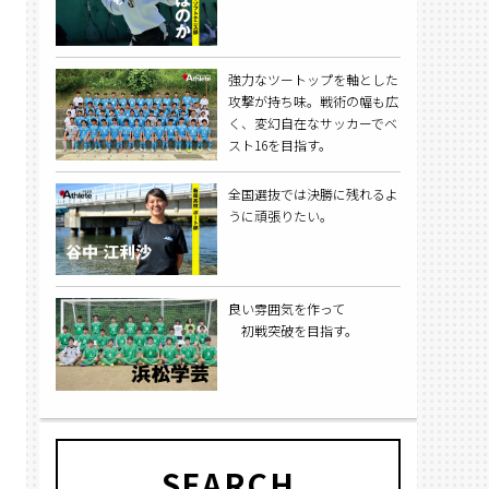
強力なツートップを軸とした
攻撃が持ち味。戦術の幅も広
く、変幻自在なサッカーでベ
スト16を目指す。
全国選抜では決勝に残れるよ
うに頑張りたい。
良い雰囲気を作って
初戦突破を目指す。
SEARCH