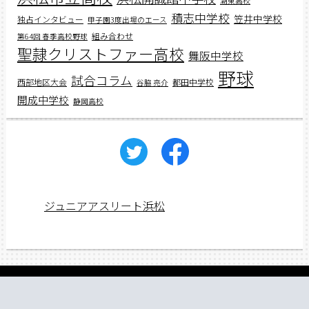
湖東高校
積志中学校
笠井中学校
独占インタビュー
甲子園3度出場のエース
組み合わせ
第64回 春季高校野球
聖隷クリストファー高校
舞阪中学校
野球
試合コラム
西部地区大会
都田中学校
谷脇 亮介
開成中学校
静岡高校
ジュニアアスリート浜松