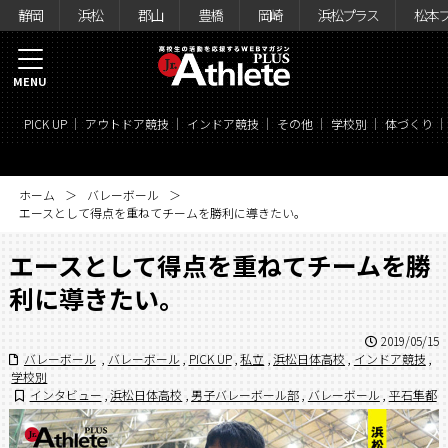
静岡
浜松
郡山
豊橋
岡崎
浜松プラス
松本
MENU
PICK UP
アウトドア競技
インドア競技
その他
学校別
体づくり
ホーム
バレーボール
エースとして得点を重ねてチームを勝利に導きたい。
エースとして得点を重ねてチームを勝
利に導きたい。
2019/05/15
バレーボール
,
バレーボール
,
PICK UP
,
私立
,
浜松日体高校
,
インドア競技
,
学校別
インタビュー
,
浜松日体高校
,
男子バレーボール部
,
バレーボール
,
平石隼都