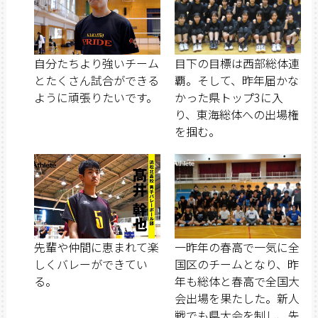
自分たちより強いチーム
目下の目標は西部総体連
とたくさん試合ができる
覇。そして、昨年届かな
ように頑張りたいです。
かった県トップ3に入
り、東海総体への出場権
を掴む。
先輩や仲間に恵まれて楽
一昨年の春高で一気に全
しくバレーができてい
国区のチームとなり、昨
る。
年も総体と春高で全国大
会出場を果たした。新人
戦でも県大会を制し、先