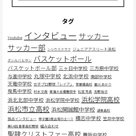
タグ
インタビュー
サッカー
Youtube
サッカー部
ジュニアアスリート浜松
シリウスクラブ
バスケットボール
ダシルバ ヒサシ
バスケットボール部
三ヶ日中学校
三方原中学校
丸塚中学校
北浜中学校
与進中学校
南部中学校
天竜中学校
女子プロ野球「レイア」
常葉橘高校
星川 あかり
曳馬中学校
村木 文哉
東海大会優勝投手
松宮 秀真
浅野 桜子
浜松学院高校
浜北北部中学校
浜松学院中学校
浜松市立高校
浜松開誠館中学校
湖東高校
積志中学校
笠井中学校
独占インタビュー
甲子園3度出場のエース
組み合わせ
第64回 春季高校野球
聖隷クリストファー高校
舞阪中学校