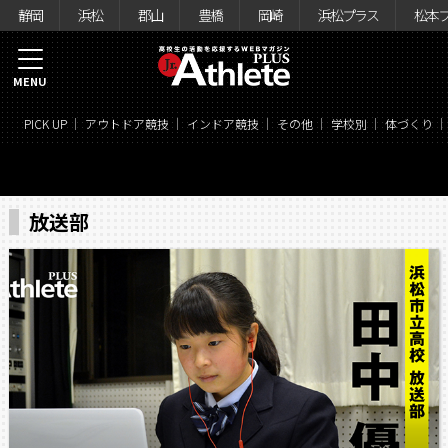
静岡
浜松
郡山
豊橋
岡崎
浜松プラス
松本
MENU
PICK UP
アウトドア競技
インドア競技
その他
学校別
体づくり
放送部