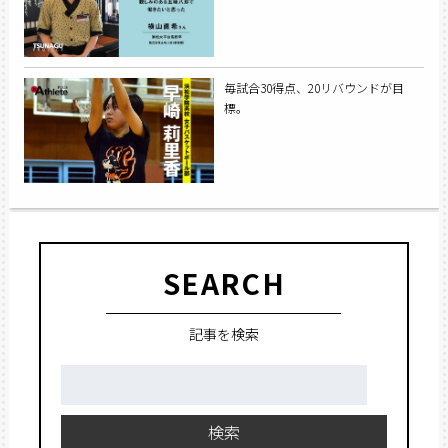
毎試合30得点、20リバウンドが目
標。
SEARCH
記事を検索
検
索:
検索