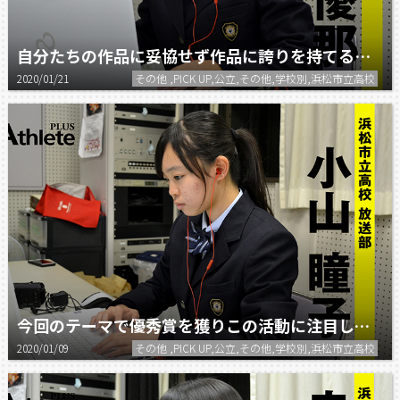
自分たちの作品に妥協せず作品に誇りを持てるように。
2020/01/21
その他 ,PICK UP,公立,その他,学校別,浜松市立高校
今回のテーマで優秀賞を獲りこの活動に注目してほしい。
2020/01/09
その他 ,PICK UP,公立,その他,学校別,浜松市立高校