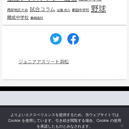
野球
試合コラム
西部地区大会
都田中学校
谷脇 亮介
開成中学校
静岡高校
ジュニアアスリート浜松
働く先輩の声
web講義
アスリートレシピ
企業情報
よりよいエクスペリエンスを提供するため、当ウェブサイトでは
お問い合わせ
Cookie を使用しています。引き続き閲覧する場合、Cookie の使用
を承諾したものとみなされます。