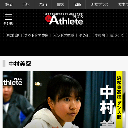
静岡
浜松
郡山
豊橋
岡崎
浜松プラス
松本
MENU
PICK UP
アウトドア競技
インドア競技
その他
学校別
体づくり
中村美空