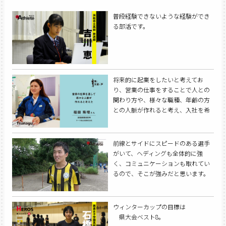
普段経験できないような経験ができ
る部活です。
将来的に起業をしたいと考えてお
り、営業の仕事をすることで人との
関わり方や、様々な職種、年齢の方
との人脈が作れると考え、入社を希
望しました。
前線とサイドにスピードのある選手
がいて、ヘディングも全体的に強
く、コミュニケーションも取れてい
るので、そこが強みだと思います。
ウィンターカップの目標は
県大会ベスト8。