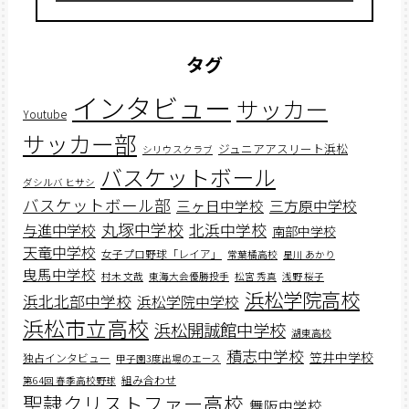
タグ
インタビュー
サッカー
Youtube
サッカー部
ジュニアアスリート浜松
シリウスクラブ
バスケットボール
ダシルバ ヒサシ
バスケットボール部
三ヶ日中学校
三方原中学校
丸塚中学校
北浜中学校
与進中学校
南部中学校
天竜中学校
女子プロ野球「レイア」
常葉橘高校
星川 あかり
曳馬中学校
村木 文哉
東海大会優勝投手
松宮 秀真
浅野 桜子
浜松学院高校
浜北北部中学校
浜松学院中学校
浜松市立高校
浜松開誠館中学校
湖東高校
積志中学校
笠井中学校
独占インタビュー
甲子園3度出場のエース
組み合わせ
第64回 春季高校野球
聖隷クリストファー高校
舞阪中学校