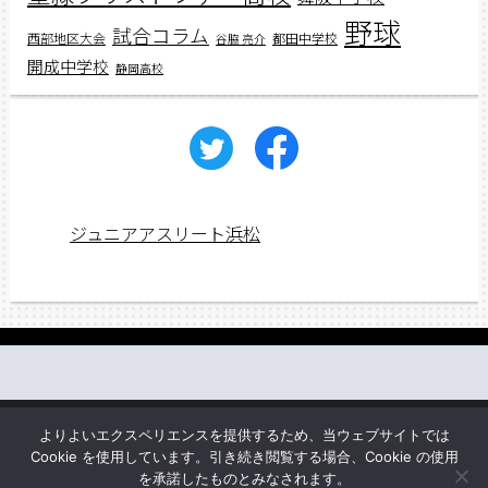
野球
試合コラム
西部地区大会
都田中学校
谷脇 亮介
開成中学校
静岡高校
ジュニアアスリート浜松
働く先輩の声
web講義
アスリートレシピ
企業情報
よりよいエクスペリエンスを提供するため、当ウェブサイトでは
お問い合わせ
Cookie を使用しています。引き続き閲覧する場合、Cookie の使用
を承諾したものとみなされます。