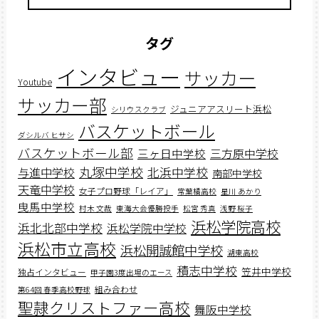
タグ
インタビュー
サッカー
Youtube
サッカー部
ジュニアアスリート浜松
シリウスクラブ
バスケットボール
ダシルバ ヒサシ
バスケットボール部
三ヶ日中学校
三方原中学校
丸塚中学校
北浜中学校
与進中学校
南部中学校
天竜中学校
女子プロ野球「レイア」
常葉橘高校
星川 あかり
曳馬中学校
村木 文哉
東海大会優勝投手
松宮 秀真
浅野 桜子
浜松学院高校
浜北北部中学校
浜松学院中学校
浜松市立高校
浜松開誠館中学校
湖東高校
積志中学校
笠井中学校
独占インタビュー
甲子園3度出場のエース
組み合わせ
第64回 春季高校野球
聖隷クリストファー高校
舞阪中学校