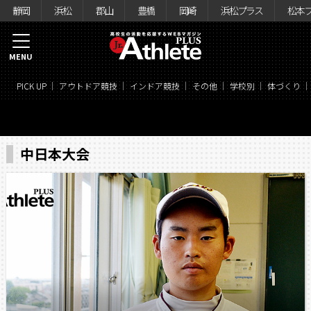
静岡
浜松
郡山
豊橋
岡崎
浜松プラス
松本
MENU
PICK UP
アウトドア競技
インドア競技
その他
学校別
体づくり
中日本大会