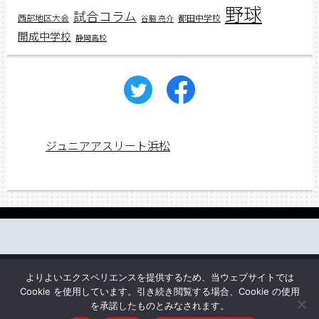
野球
試合コラム
西部地区大会
都田中学校
谷脇 亮介
開成中学校
静岡高校
ジュニアアスリート浜松
働く先輩の声
web講義
アスリートレシピ
企業情報
よりよいエクスペリエンスを提供するため、当ウェブサイトでは
お問い合わせ
Cookie を使用しています。引き続き閲覧する場合、Cookie の使用
を承諾したものとみなされます。
Copyright © ジュニアアスリートプラス All rights reserved.