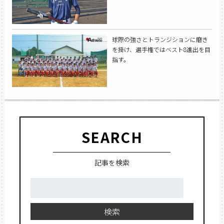
球際の強さとトランジションに磨き
を掛け、選手権ではベスト8進出を目
指す。
SEARCH
記事を検索
検
索:
検索