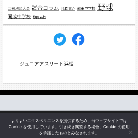
野球
試合コラム
西部地区大会
都田中学校
谷脇 亮介
開成中学校
静岡高校
ジュニアアスリート浜松
働く先輩の声
web講義
アスリートレシピ
企業情報
よりよいエクスペリエンスを提供するため、当ウェブサイトでは
お問い合わせ
Cookie を使用しています。引き続き閲覧する場合、Cookie の使用
を承諾したものとみなされます。
Copyright © ジュニアアスリートプラス All rights reserved.