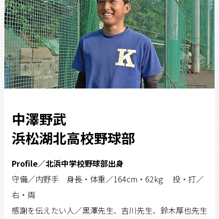
中澤野武
浜松湖北高校野球部
Profile／北浜中学校野球部出身
守備／内野手 身長・体重／164cm・62kg 投・打／
右・両
感謝を伝えたい人／黒澤先生、吉川先生、鈴木厚也先生