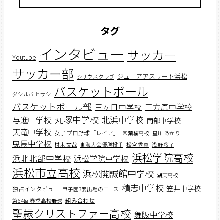
タグ
インタビュー
サッカー
Youtube
サッカー部
ジュニアアスリート浜松
シリウスクラブ
バスケットボール
ダシルバ ヒサシ
バスケットボール部
三ヶ日中学校
三方原中学校
丸塚中学校
北浜中学校
与進中学校
南部中学校
天竜中学校
女子プロ野球「レイア」
常葉橘高校
星川 あかり
曳馬中学校
村木 文哉
東海大会優勝投手
松宮 秀真
浅野 桜子
浜松学院高校
浜北北部中学校
浜松学院中学校
浜松市立高校
浜松開誠館中学校
湖東高校
積志中学校
笠井中学校
独占インタビュー
甲子園3度出場のエース
組み合わせ
第64回 春季高校野球
聖隷クリストファー高校
舞阪中学校