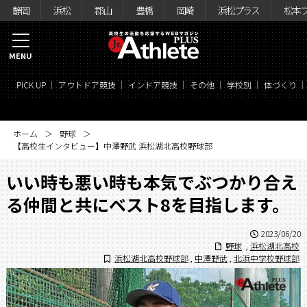
静岡
浜松
郡山
豊橋
岡崎
浜松プラス
松本
MENU
PICK UP
アウトドア競技
インドア競技
その他
学校別
体づくり
ホーム
野球
【高校生インタビュー】中澤野武 浜松湖北高校野球部
いい時も悪い時も本気でぶつかり合え
る仲間と共にベスト8を目指します。
2023/06/20
野球
,
浜松湖北高校
浜松湖北高校野球部
,
中澤野武
,
北浜中学校野球部