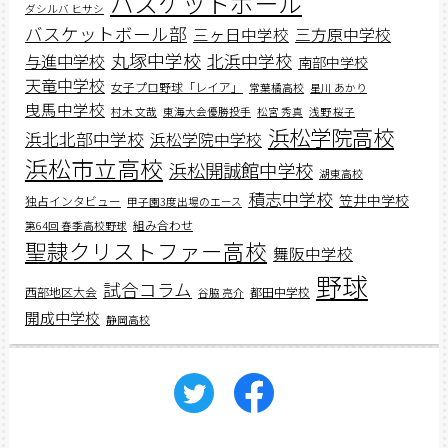
バスケットボール
ダシルバ ヒサシ
バスケットボール部
三ヶ日中学校
三方原中学校
丸塚中学校
北浜中学校
与進中学校
南部中学校
天竜中学校
女子プロ野球「レイア」
常葉橘高校
星川 あかり
曳馬中学校
村木 文哉
東海大会優勝投手
松宮 秀真
浅野 桜子
浜松学院高校
浜北北部中学校
浜松学院中学校
浜松市立高校
浜松開誠館中学校
湖東高校
積志中学校
笠井中学校
独占インタビュー
甲子園3度出場のエース
組み合わせ
第64回 春季高校野球
聖隷クリストファー高校
舞阪中学校
野球
試合コラム
西部地区大会
都田中学校
谷脇 亮介
開成中学校
静岡高校