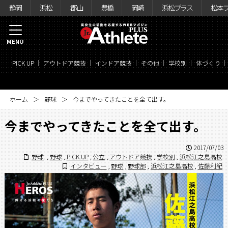
静岡
浜松
郡山
豊橋
岡崎
浜松プラス
松本
MENU
PICK UP
アウトドア競技
インドア競技
その他
学校別
体づくり
ホーム
野球
今までやってきたことを全て出す。
今までやってきたことを全て出す。
2017/07/03
野球
,
野球
,
PICK UP
,
公立
,
アウトドア競技
,
学校別
,
浜松江之島高校
インタビュー
,
野球
,
野球部
,
浜松江之島高校
,
佐藤利紀