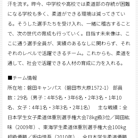
汗を流す。昨今、中学校や高校では柔道部の存続が困難
になる学校も多く、柔道ができる環境は減ってきてい
る。そうした選手たちを受け入れ、一緒に稽古すること
で、次の世代の育成も行っていく。目指す未来像は、こ
こに通う選手全員が、実績のあるなしに関わらず、それ
ぞれのレベルで活躍できるチーム。これからも、柔道を
通して、社会で活躍できる人材の育成に力を入れる。
■チーム情報
所在地：磐田キャンパス（磐田市大原1572-1） 部員
数：29名（男子：4年5名・3年6名・2年3名・1年10
名、女子：4年1名・3年3名・2年1名） 主な戦績：全
日本学生女子柔道体重別選手権大会78kg級3位／岡田紘
味（2009年）、東海学生柔道体重別選手権大会100kg
超級優勝／坂中慎吾（2010年）、全日本学生柔道優勝