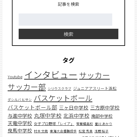
記事を検索
検
索:
検索
タグ
インタビュー
サッカー
Youtube
サッカー部
ジュニアアスリート浜松
シリウスクラブ
バスケットボール
ダシルバ ヒサシ
バスケットボール部
三ヶ日中学校
三方原中学校
丸塚中学校
北浜中学校
与進中学校
南部中学校
天竜中学校
女子プロ野球「レイア」
常葉橘高校
星川 あかり
曳馬中学校
村木 文哉
東海大会優勝投手
松宮 秀真
浅野 桜子