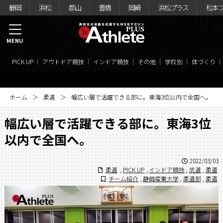
静岡
浜松
郡山
豊橋
岡崎
浜松プラス
松本
MENU
PICK UP
アウトドア競技
インドア競技
その他
学校別
体づくり
ホーム
柔道
幅広い層で活躍できる部に。東海3位以内で全国へ。
幅広い層で活躍できる部に。東海3位
以内で全国へ。
2022/03/03
柔道
,
PICK UP
,
インドア競技
,
武道
,
柔道
チーム紹介
,
静岡産業大学
,
柔道部
,
柔道