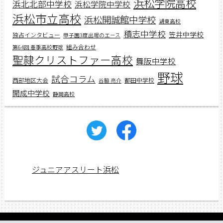
浜松学院高校
浜北北部中学校
浜松学院中学校
浜松市立高校
浜松開誠館中学校
湖東高校
積志中学校
笠井中学校
独占インタビュー
甲子園3度出場のエース
組み合わせ
第64回 春季高校野球
聖隷クリストファー高校
舞阪中学校
野球
試合コラム
西部地区大会
都田中学校
谷脇 亮介
開成中学校
静岡高校
ジュニアアスリート浜松