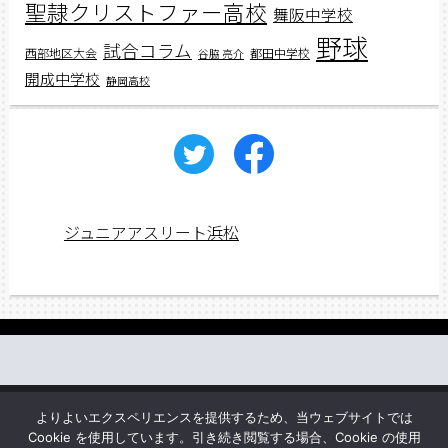
聖隷クリストファー高校
舞阪中学校
野球
試合コラム
西部地区大会
都田中学校
谷脇 亮介
開成中学校
静岡高校
ジュニアアスリート浜松
働く先輩の声
web講義
アスリートレシピ
企業情報
よりよいエクスペリエンスを提供するため、当ウェブサイトでは
お問い合わせ
Cookie を使用しています。引き続き閲覧する場合、Cookie の使用