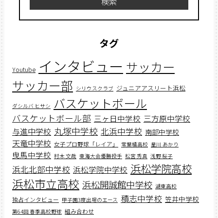
検索
タグ
インタビュー
サッカー
Youtube
サッカー部
ジュニアアスリート浜松
シリウスクラブ
バスケットボール
ダシルバ ヒサシ
バスケットボール部
三ヶ日中学校
三方原中学校
丸塚中学校
北浜中学校
与進中学校
南部中学校
天竜中学校
女子プロ野球「レイア」
常葉橘高校
星川 あかり
曳馬中学校
村木 文哉
東海大会優勝投手
松宮 秀真
浅野 桜子
浜松学院高校
浜北北部中学校
浜松学院中学校
浜松市立高校
浜松開誠館中学校
湖東高校
積志中学校
笠井中学校
独占インタビュー
甲子園3度出場のエース
組み合わせ
第64回 春季高校野球