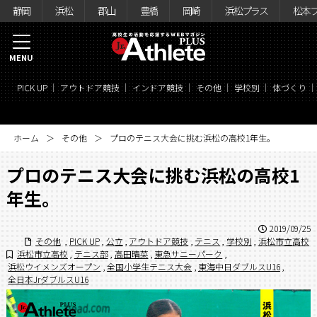
静岡
浜松
郡山
豊橋
岡崎
浜松プラス
松本
MENU
PICK UP
アウトドア競技
インドア競技
その他
学校別
体づくり
ホーム
その他
プロのテニス大会に挑む浜松の高校1年生。
プロのテニス大会に挑む浜松の高校1
年生。
2019/09/25
その他
,
PICK UP
,
公立
,
アウトドア競技
,
テニス
,
学校別
,
浜松市立高校
浜松市立高校
,
テニス部
,
高田晴菜
,
東急サニーパーク
,
浜松ウイメンズオープン
,
全国小学生テニス大会
,
東海中日ダブルスU16
,
全日本JrダブルスU16