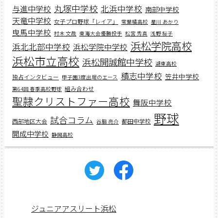
丸塚中学校
北浜中学校
与進中学校
南部中学校
天竜中学校
女子プロ野球「レイア」
常葉橘高校
星川 あかり
曳馬中学校
村木 文哉
東海大会優勝投手
松宮 秀真
浅野 桜子
浜松学院高校
浜北北部中学校
浜松学院中学校
浜松市立高校
浜松開誠館中学校
湖東高校
積志中学校
笠井中学校
独占インタビュー
甲子園3度出場のエース
組み合わせ
第64回 春季高校野球
聖隷クリストファー高校
舞阪中学校
野球
試合コラム
西部地区大会
都田中学校
谷脇 亮介
開成中学校
静岡高校
ジュニアアスリート浜松