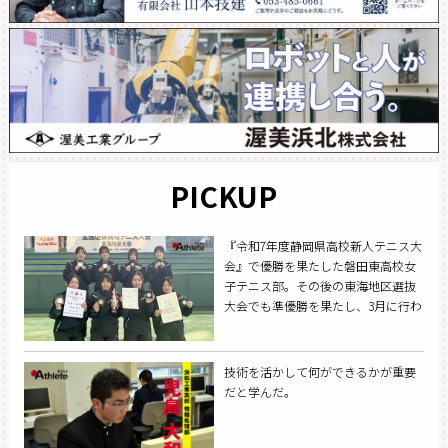
PICKUP
『令和7年度静岡県高校新人テニス大
会』で優勝を果たした磐田東高校女
子テニス部。その後の東海地区選抜
大会でも準優勝を果たし、3月に行わ
れる『第48回全国選抜高校テニス大
会』への出場を決めた。
技術を活かして何ができるかが重要
だと学んだ。