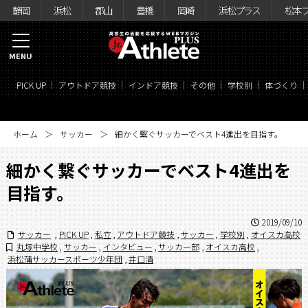
静岡
浜松
郡山
豊橋
岡崎
浜松プラス
松本
MENU
PICK UP
アウトドア競技
インドア競技
その他
学校別
体づくり
ホーム
サッカー
細かく繋ぐサッカーでベスト4進出を目指す。
細かく繋ぐサッカーでベスト4進出を
目指す。
2019/09/10
サッカー
,
PICK UP
,
私立
,
アウトドア競技
,
サッカー
,
学校別
,
オイスカ高校
丸塚中学校
,
サッカー
,
インタビュー
,
サッカー部
,
オイスカ高校
,
浜松蒲サッカースポーツ少年団
,
井口清