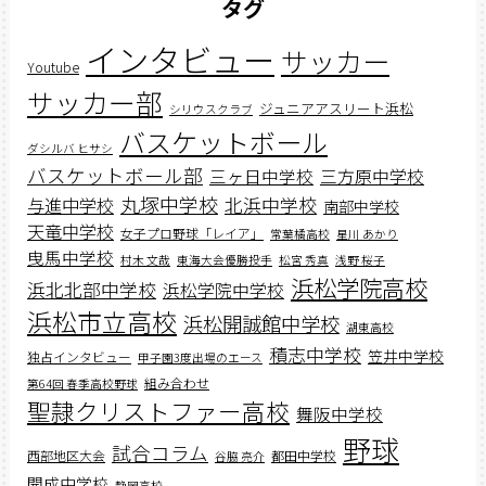
タグ
インタビュー
サッカー
Youtube
サッカー部
ジュニアアスリート浜松
シリウスクラブ
バスケットボール
ダシルバ ヒサシ
バスケットボール部
三ヶ日中学校
三方原中学校
丸塚中学校
北浜中学校
与進中学校
南部中学校
天竜中学校
女子プロ野球「レイア」
常葉橘高校
星川 あかり
曳馬中学校
村木 文哉
東海大会優勝投手
松宮 秀真
浅野 桜子
浜松学院高校
浜北北部中学校
浜松学院中学校
浜松市立高校
浜松開誠館中学校
湖東高校
積志中学校
笠井中学校
独占インタビュー
甲子園3度出場のエース
組み合わせ
第64回 春季高校野球
聖隷クリストファー高校
舞阪中学校
野球
試合コラム
西部地区大会
都田中学校
谷脇 亮介
開成中学校
静岡高校