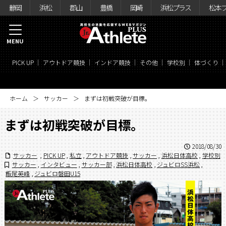
静岡
浜松
郡山
豊橋
岡崎
浜松プラス
松本
MENU
PICK UP
アウトドア競技
インドア競技
その他
学校別
体づくり
ホーム
サッカー
まずは初戦突破が目標。
まずは初戦突破が目標。
2018/08/30
サッカー
,
PICK UP
,
私立
,
アウトドア競技
,
サッカー
,
浜松日体高校
,
学校別
サッカー
,
インタビュー
,
サッカー部
,
浜松日体高校
,
ジュビロSS浜松
,
飯尾英峰
,
ジュビロ磐田U15