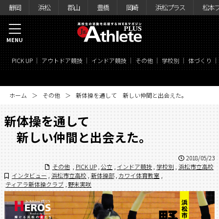
静岡
浜松
郡山
豊橋
岡崎
浜松プラス
松本
MENU
PICK UP
アウトドア競技
インドア競技
その他
学校別
体づくり
ホーム
その他
新体操を通して 新しい仲間と出会えた。
新体操を通して
新しい仲間と出会えた。
2018/05/23
その他
,
PICK UP
,
公立
,
インドア競技
,
学校別
,
浜松市立高校
インタビュー
,
浜松市立高校
,
新体操部
,
カワイ体育教室
,
ティアラ新体操クラブ
,
野末実咲