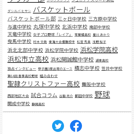
シリウスクラブ
バスケットボール
ダシルバ ヒサシ
バスケットボール部
三ヶ日中学校
三方原中学校
丸塚中学校
北浜中学校
与進中学校
南部中学校
天竜中学校
女子プロ野球「レイア」
常葉橘高校
星川 あかり
曳馬中学校
村木 文哉
東海大会優勝投手
松宮 秀真
浅野 桜子
浜松学院高校
浜北北部中学校
浜松学院中学校
浜松市立高校
浜松開誠館中学校
湖東高校
積志中学校
笠井中学校
独占インタビュー
甲子園3度出場のエース
組み合わせ
第64回 春季高校野球
聖隷クリストファー高校
舞阪中学校
野球
試合コラム
西部地区大会
都田中学校
谷脇 亮介
開成中学校
静岡高校