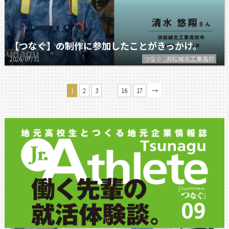
【つなぐ】の制作に参加したことがきっかけ。
2026/07/31
つなぐ ,浜松城北工業高校
…
1
2
3
16
17
→