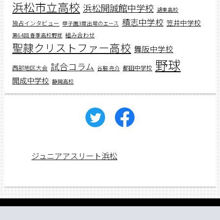
浜松市立高校
浜松開誠館中学校
湖東高校
積志中学校
笠井中学校
独占インタビュー
甲子園3度出場のエース
組み合わせ
第64回 春季高校野球
聖隷クリストファー高校
舞阪中学校
野球
試合コラム
西部地区大会
都田中学校
谷脇 亮介
開成中学校
静岡高校
ジュニアアスリート浜松