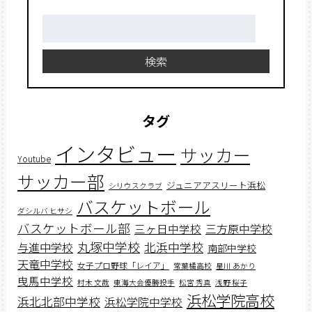
検
索:
検索
タグ
インタビュー
サッカー
Youtube
サッカー部
ジュニアアスリート浜松
シリウスクラブ
バスケットボール
ダシルバ ヒサシ
バスケットボール部
三ヶ日中学校
三方原中学校
丸塚中学校
北浜中学校
与進中学校
南部中学校
天竜中学校
女子プロ野球「レイア」
常葉橘高校
星川 あかり
曳馬中学校
村木 文哉
東海大会優勝投手
松宮 秀真
浅野 桜子
浜松学院高校
浜北北部中学校
浜松学院中学校