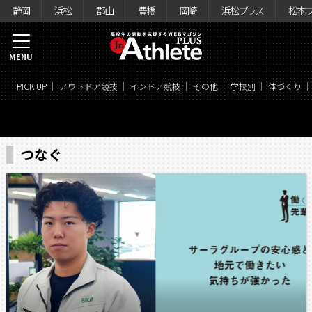
静岡
浜松
郡山
豊橋
岡崎
浜松プラス
松本
MENU
PICK UP
アウトドア競技
インドア競技
その他
学校別
体づくり
つなぐ