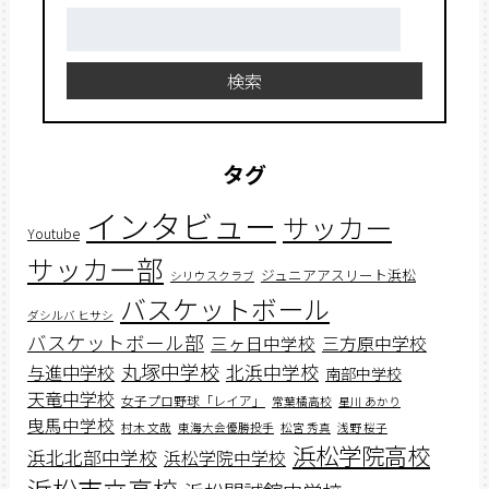
検
索:
検索
タグ
インタビュー
サッカー
Youtube
サッカー部
ジュニアアスリート浜松
シリウスクラブ
バスケットボール
ダシルバ ヒサシ
バスケットボール部
三ヶ日中学校
三方原中学校
丸塚中学校
北浜中学校
与進中学校
南部中学校
天竜中学校
女子プロ野球「レイア」
常葉橘高校
星川 あかり
曳馬中学校
村木 文哉
東海大会優勝投手
松宮 秀真
浅野 桜子
浜松学院高校
浜北北部中学校
浜松学院中学校