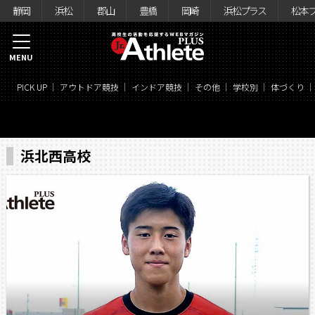
静岡
浜松
郡山
豊橋
岡崎
浜松プラス
松本
MENU
PICK UP
アウトドア競技
インドア競技
その他
学校別
体づくり
浜北西高校