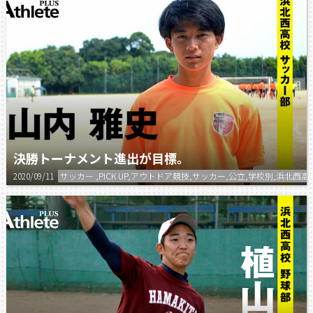
決勝トーナメント進出が目標。
2020/09/11
サッカー ,PICK UP,アウトドア競技,サッカー,公立,学校別,浜北西高