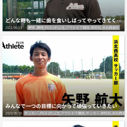
どんな時も一緒に歯を食いしばってやってきてくれたチームメイトには感謝しかない。
2021/06/23
野球 ,野球,PICK UP,公立,アウトドア競技,学校別,浜北西高校
みんなで一つの目標に向かって頑張っていきたい
2020/09/30
サッカー ,PICK UP,公立,アウトドア競技,サッカー,学校別,浜北西高