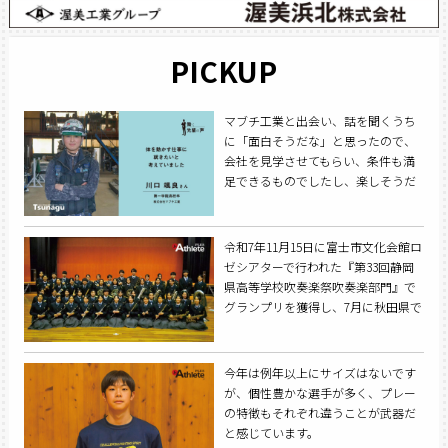
PICKUP
マブチ工業と出会い、話を聞くうち
に「面白そうだな」と思ったので、
会社を見学させてもらい、条件も満
足できるものでしたし、楽しそうだ
ったので入社を希望しました。
令和7年11月15日に富士市文化会館ロ
ゼシアターで行われた『第33回静岡
県高等学校吹奏楽祭吹奏楽部門』で
グランプリを獲得し、7月に秋田県で
行われる『第50回全国高等学校総合
文化祭』への出場を決めた。
今年は例年以上にサイズはないです
が、個性豊かな選手が多く、プレー
の特徴もそれぞれ違うことが武器だ
と感じています。