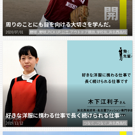
周りのことにも目を向ける大切さを学んだ。
2020/07/01
野球 ,野球,PICK UP,公立,アウトドア競技,学校別,浜北西高校
好きな洋服に携わる仕事で長く続けられる仕事です。
2019/11/12
つなぐ ,つなぐ,浜北西高校