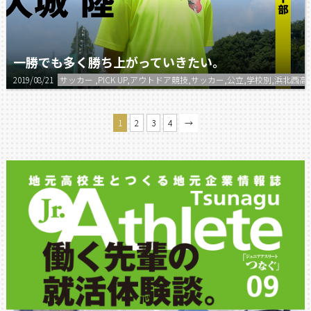
一勝でも多く勝ち上がっていきたい。
2019/08/21
サッカー ,PICK UP,アウトドア競技,サッカー,公立,学校別,浜北西高
1
2
3
4
→