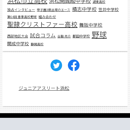
浜松市立高校
浜松開誠館中学校
湖東高校
積志中学校
笠井中学校
独占インタビュー
甲子園3度出場のエース
組み合わせ
第64回 春季高校野球
聖隷クリストファー高校
舞阪中学校
野球
試合コラム
西部地区大会
都田中学校
谷脇 亮介
開成中学校
静岡高校
ジュニアアスリート浜松