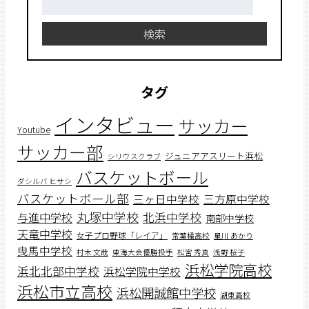
索:
検索
タグ
インタビュー
サッカー
Youtube
サッカー部
ジュニアアスリート浜松
シリウスクラブ
バスケットボール
ダシルバ ヒサシ
バスケットボール部
三ヶ日中学校
三方原中学校
丸塚中学校
北浜中学校
与進中学校
南部中学校
天竜中学校
女子プロ野球「レイア」
常葉橘高校
星川 あかり
曳馬中学校
村木 文哉
東海大会優勝投手
松宮 秀真
浅野 桜子
浜松学院高校
浜北北部中学校
浜松学院中学校
浜松市立高校
浜松開誠館中学校
湖東高校