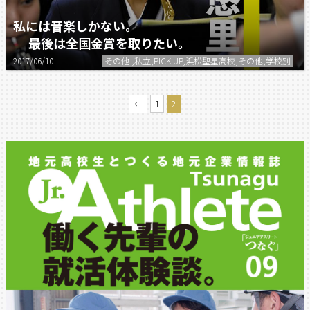
私には音楽しかない。
最後は全国金賞を取りたい。
2017/06/10
その他 ,私立,PICK UP,浜松聖星高校,その他,学校別
←
1
2