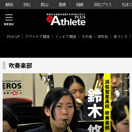
静岡
浜松
郡山
豊橋
岡崎
浜松プラス
松本
MENU
PICK UP
アウトドア競技
インドア競技
その他
学校別
体づくり
吹奏楽部