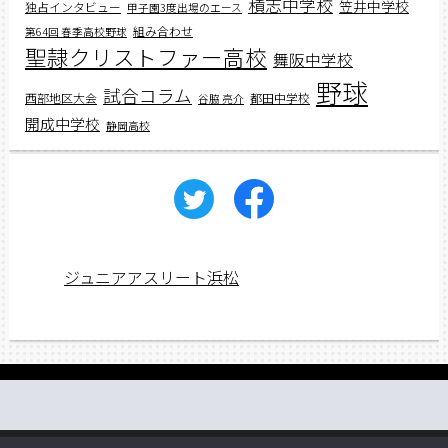
積志中学校
笠井中学校
独占インタビュー
甲子園3度出場のエース
組み合わせ
第64回 春季高校野球
聖隷クリストファー高校
舞阪中学校
野球
試合コラム
西部地区大会
都田中学校
谷脇 亮介
開成中学校
静岡高校
ジュニアアスリート浜松
働く先輩の声
web講義
アスリートレシピ
企業情報