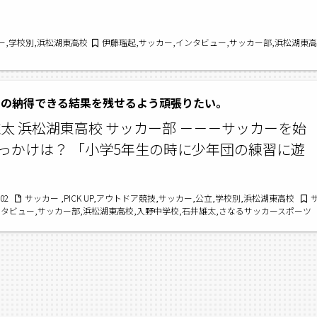
ッカー,学校別,浜松湖東高校
伊藤瑠起,サッカー,インタビュー,サッカー部,浜松湖東
ちの納得できる結果を残せるよう頑張りたい。
雄太 浜松湖東高校 サッカー部 －－－サッカーを始
っかけは？ 「小学5年生の時に少年団の練習に遊
/02
サッカー ,PICK UP,アウトドア競技,サッカー,公立,学校別,浜松湖東高校
ンタビュー,サッカー部,浜松湖東高校,入野中学校,石井雄太,さなるサッカースポーツ