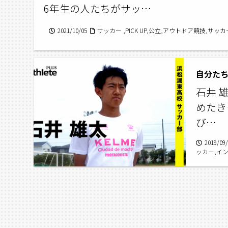
6年生の人たちがサッ…
2021/10/05
サッカー ,PICK UP,公立,アウトドア競技,サ
自分た
石井 
めたき
び…
2019/09
ッカー,イ
少年団