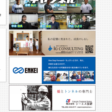
高校,入野中学校,さなるサッカースポーツ少年団
サ