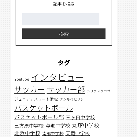
記事を検索
検
索:
検索
タグ
インタビュー
Youtube
サッカー
サッカー部
シリウスクラブ
ジュニアアスリート浜松
ダシルバ ヒサシ
バスケットボール
バスケットボール部
三ヶ日中学校
丸塚中学校
与進中学校
三方原中学校
北浜中学校
天竜中学校
南部中学校