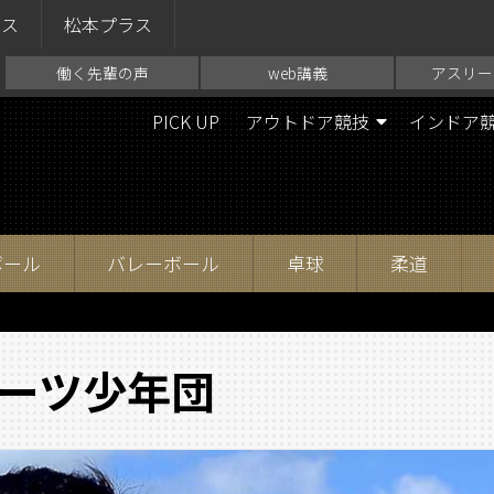
ラス
松本プラス
働く先輩の声
web講義
アスリー
PICK UP
アウトドア競技
インドア
ボール
バレーボール
卓球
柔道
ーツ少年団