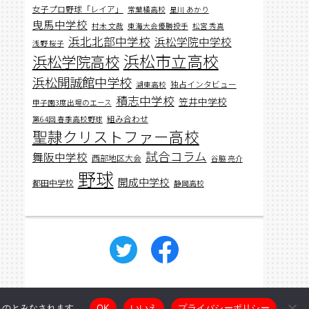
女子プロ野球「レイア」
常葉橘高校
星川 あかり
曳馬中学校
村木 文哉
東海大会優勝投手
松宮 秀真
浜北北部中学校
浜松学院中学校
浅野 桜子
浜松市立高校
浜松学院高校
浜松開誠館中学校
独占インタビュー
湖東高校
積志中学校
笠井中学校
甲子園3度出場のエース
組み合わせ
第64回 春季高校野球
聖隷クリストファー高校
試合コラム
舞阪中学校
西部地区大会
谷脇 亮介
野球
開成中学校
都田中学校
静岡高校
ジュニアアスリート浜松
たものとみなされます。
OK
いいえ
プライバシーポリシー