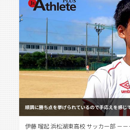
順調に勝ち点を挙げられているので手応えを感じ
伊藤 瑠起 浜松湖東高校 サッカー部 －