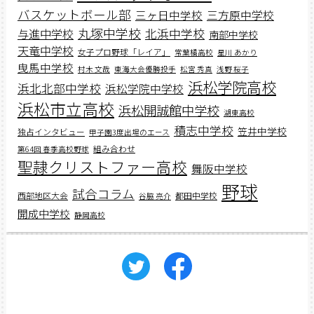
バスケットボール部
三ヶ日中学校
三方原中学校
丸塚中学校
北浜中学校
与進中学校
南部中学校
天竜中学校
女子プロ野球「レイア」
常葉橘高校
星川 あかり
曳馬中学校
村木 文哉
東海大会優勝投手
松宮 秀真
浅野 桜子
浜松学院高校
浜北北部中学校
浜松学院中学校
浜松市立高校
浜松開誠館中学校
湖東高校
積志中学校
笠井中学校
独占インタビュー
甲子園3度出場のエース
組み合わせ
第64回 春季高校野球
聖隷クリストファー高校
舞阪中学校
野球
試合コラム
西部地区大会
都田中学校
谷脇 亮介
開成中学校
静岡高校