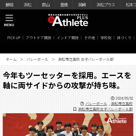
静岡
浜松
郡山
豊橋
岡崎
浜松プラス
松本
MENU
PICK UP
アウトドア競技
インドア競技
その他
学校別
体づくり
ホーム
バレーボール
浜松市立高校 女子バレーボール部
今年もツーセッターを採用。エースを
軸に両サイドからの攻撃が持ち味。
2024/05/02
バレーボール
,
浜松市立高校
浜松市立高校女子バレーボール部