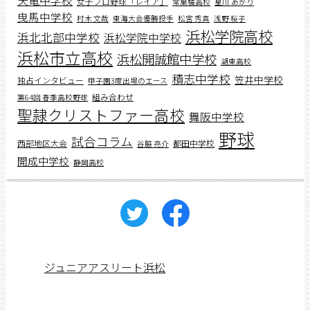
天竜中学校
女子プロ野球「レイア」
常葉橘高校
星川 あかり
曳馬中学校
村木 文哉
東海大会優勝投手
松宮 秀真
浅野 桜子
浜松学院高校
浜北北部中学校
浜松学院中学校
浜松市立高校
浜松開誠館中学校
湖東高校
積志中学校
笠井中学校
独占インタビュー
甲子園3度出場のエース
組み合わせ
第64回 春季高校野球
聖隷クリストファー高校
舞阪中学校
野球
試合コラム
西部地区大会
都田中学校
谷脇 亮介
開成中学校
静岡高校
ジュニアアスリート浜松