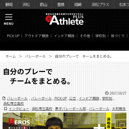
静岡
浜松
郡山
豊橋
岡崎
浜松プラス
松本
MENU
PICK UP
アウトドア競技
インドア競技
その他
学校別
体づくり
ホーム
バレーボール
自分のプレーで チームをまとめる。
自分のプレーで
チームをまとめる。
2017/10/27
バレーボール
,
バレーボール
,
PICK UP
,
公立
,
インドア競技
,
学校別
,
浜松市立高校
インタビュー
,
浜松市立高校
,
男子バレーボール部
,
バレーボール
,
大村樹生