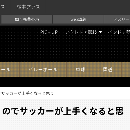
ラス
松本プラス
働く先輩の声
web講義
アスリー
PICK UP
アウトドア競技
インドア
ボール
バレーボール
卓球
柔道
でサッカーが上手くなると思う。
くのでサッカーが上手くなると思