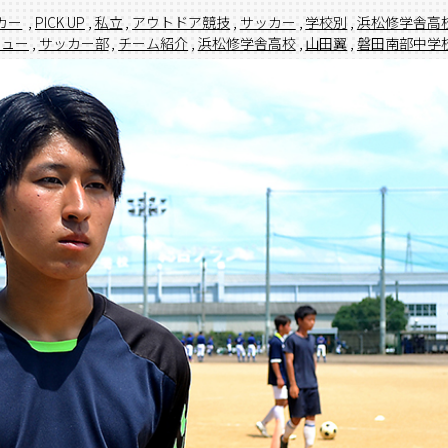
カー
,
PICK UP
,
私立
,
アウトドア競技
,
サッカー
,
学校別
,
浜松修学舎高
ビュー
,
サッカー部
,
チーム紹介
,
浜松修学舎高校
,
山田翼
,
磐田南部中学