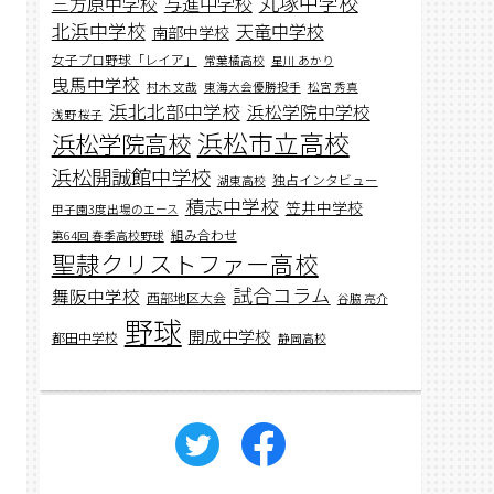
丸塚中学校
与進中学校
三方原中学校
北浜中学校
天竜中学校
南部中学校
女子プロ野球「レイア」
常葉橘高校
星川 あかり
曳馬中学校
村木 文哉
東海大会優勝投手
松宮 秀真
浜北北部中学校
浜松学院中学校
浅野 桜子
浜松市立高校
浜松学院高校
浜松開誠館中学校
独占インタビュー
湖東高校
積志中学校
笠井中学校
甲子園3度出場のエース
組み合わせ
第64回 春季高校野球
聖隷クリストファー高校
試合コラム
舞阪中学校
西部地区大会
谷脇 亮介
野球
開成中学校
都田中学校
静岡高校