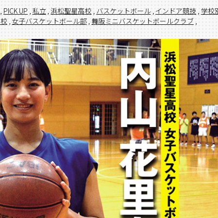
,
PICK UP
,
私立
,
浜松聖星高校
,
バスケットボール
,
インドア競技
,
学校
高校
,
女子バスケットボール部
,
舞阪ミニバスケットボールクラブ
,