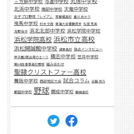
丸塚中学校
与進中学校
三方原中学校
北浜中学校
天竜中学校
南部中学校
女子プロ野球「レイア」
常葉橘高校
星川 あかり
曳馬中学校
村木 文哉
東海大会優勝投手
松宮 秀真
浜北北部中学校
浜松学院中学校
浅野 桜子
浜松市立高校
浜松学院高校
浜松開誠館中学校
独占インタビュー
湖東高校
積志中学校
笠井中学校
甲子園3度出場のエース
組み合わせ
第64回 春季高校野球
聖隷クリストファー高校
試合コラム
舞阪中学校
西部地区大会
谷脇 亮介
野球
開成中学校
都田中学校
静岡高校