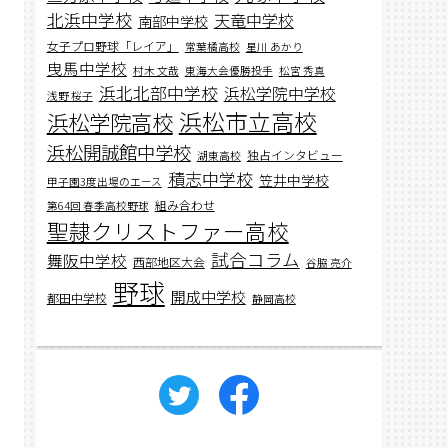
北浜中学校
天竜中学校
南部中学校
女子プロ野球「レイア」
常葉橘高校
星川 あかり
曳馬中学校
村木 文哉
東海大会優勝投手
松宮 秀真
浜北北部中学校
浜松学院中学校
浅野 桜子
浜松市立高校
浜松学院高校
浜松開誠館中学校
独占インタビュー
湖東高校
積志中学校
笠井中学校
甲子園3度出場のエース
組み合わせ
第64回 春季高校野球
聖隷クリストファー高校
試合コラム
舞阪中学校
西部地区大会
谷脇 亮介
野球
開成中学校
都田中学校
静岡高校