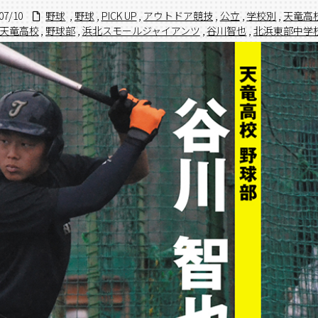
07/10
野球
,
野球
,
PICK UP
,
アウトドア競技
,
公立
,
学校別
,
天竜高
天竜高校
,
野球部
,
浜北スモールジャイアンツ
,
谷川智也
,
北浜東部中学