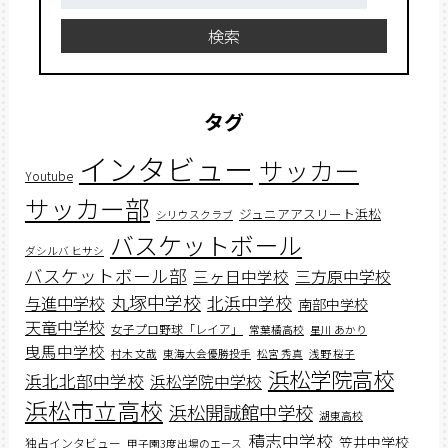
索:
検索
タグ
インタビュー
サッカー
Youtube
サッカー部
ジュニアアスリート浜松
シリウスクラブ
バスケットボール
ダシルバ ヒサシ
バスケットボール部
三ヶ日中学校
三方原中学校
丸塚中学校
北浜中学校
与進中学校
南部中学校
天竜中学校
女子プロ野球「レイア」
常葉橘高校
星川 あかり
曳馬中学校
村木 文哉
東海大会優勝投手
松宮 秀真
浅野 桜子
浜松学院高校
浜北北部中学校
浜松学院中学校
浜松市立高校
浜松開誠館中学校
湖東高校
積志中学校
笠井中学校
独占インタビュー
甲子園3度出場のエース