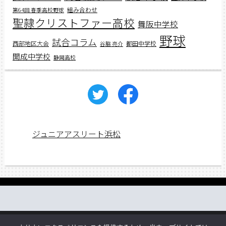
組み合わせ
第64回 春季高校野球
聖隷クリストファー高校
舞阪中学校
野球
試合コラム
西部地区大会
都田中学校
谷脇 亮介
開成中学校
静岡高校
ジュニアアスリート浜松
働く先輩の声
web講義
アスリートレシピ
企業情報