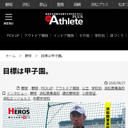
静岡
浜松
郡山
豊橋
岡崎
浜松プラス
松本
MENU
PICK UP
アウトドア競技
インドア競技
その他
学校別
体づくり
ホーム
野球
目標は甲子園。
目標は甲子園。
2018/06/27
野球
,
野球
,
PICK UP
,
アウトドア競技
,
公立
,
学校別
,
浜松商業高校
インタビュー
,
野球
,
浜松商業高校
,
硬式野球部
,
小掠壱征
,
浜松エンジェルス
,
中郡中学校