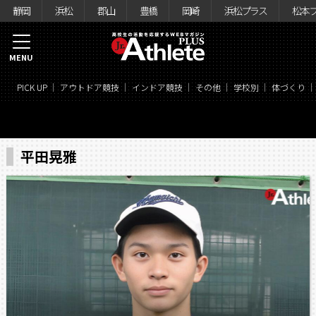
静岡
浜松
郡山
豊橋
岡崎
浜松プラス
松本
MENU
PICK UP
アウトドア競技
インドア競技
その他
学校別
体づくり
平田晃雅