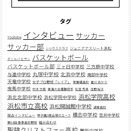
タグ
インタビュー
サッカー
Youtube
サッカー部
ジュニアアスリート浜松
シリウスクラブ
バスケットボール
ダシルバ ヒサシ
バスケットボール部
三ヶ日中学校
三方原中学校
丸塚中学校
北浜中学校
与進中学校
南部中学校
天竜中学校
女子プロ野球「レイア」
常葉橘高校
星川 あかり
曳馬中学校
村木 文哉
東海大会優勝投手
松宮 秀真
浅野 桜子
浜松学院高校
浜北北部中学校
浜松学院中学校
浜松市立高校
浜松開誠館中学校
湖東高校
積志中学校
笠井中学校
独占インタビュー
甲子園3度出場のエース
組み合わせ
第64回 春季高校野球
聖隷クリストファー高校
舞阪中学校