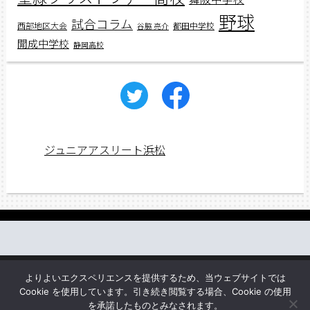
野球
試合コラム
西部地区大会
都田中学校
谷脇 亮介
開成中学校
静岡高校
ジュニアアスリート浜松
働く先輩の声
web講義
アスリートレシピ
企業情報
よりよいエクスペリエンスを提供するため、当ウェブサイトでは
お問い合わせ
Cookie を使用しています。引き続き閲覧する場合、Cookie の使用
を承諾したものとみなされます。