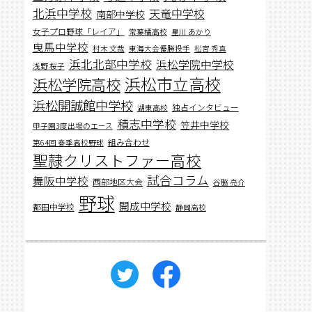
北浜中学校
天竜中学校
南部中学校
女子プロ野球「レイア」
常葉橘高校
星川 あかり
曳馬中学校
村木 文哉
東海大会優勝投手
松宮 秀真
浜北北部中学校
浜松学院中学校
浅野 桜子
浜松市立高校
浜松学院高校
浜松開誠館中学校
独占インタビュー
湖東高校
積志中学校
笠井中学校
甲子園3度出場のエース
組み合わせ
第64回 春季高校野球
聖隷クリストファー高校
試合コラム
舞阪中学校
西部地区大会
谷脇 亮介
野球
開成中学校
都田中学校
静岡高校