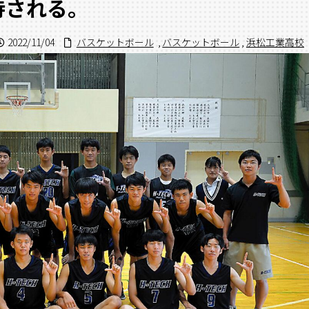
待される。
2022/11/04
バスケットボール
,
バスケットボール
,
浜松工業高校