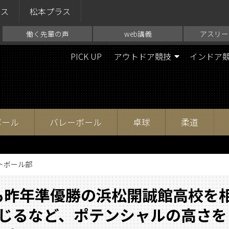
ラス
松本プラス
働く先輩の声
web講義
アスリー
PICK UP
アウトドア競技
インドア
ボール
バレーボール
卓球
柔道
トボール部
も昨年準優勝の浜松開誠館高校を
演じるなど、ポテンシャルの高さを