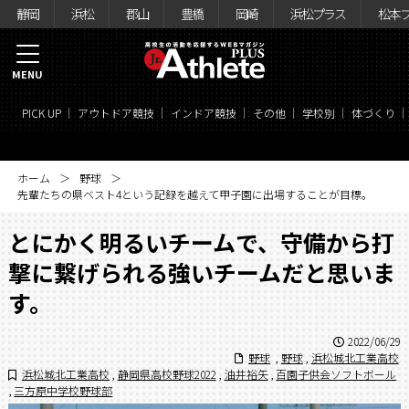
静岡
浜松
郡山
豊橋
岡崎
浜松プラス
松本
MENU
PICK UP
アウトドア競技
インドア競技
その他
学校別
体づくり
ホーム
野球
先輩たちの県ベスト4という記録を越えて甲子園に出場することが目標。
とにかく明るいチームで、守備から打
撃に繋げられる強いチームだと思いま
す。
2022/06/29
野球
,
野球
,
浜松城北工業高校
浜松城北工業高校
,
静岡県高校野球2022
,
油井裕矢
,
百園子供会ソフトボール
,
三方原中学校野球部