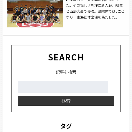
た。その悔しさを糧に新人戦、総体
と西部大会で優勝。県総体では3位と
なり、東海総体出場を果たした。
SEARCH
記事を検索
検
索:
検索
タグ