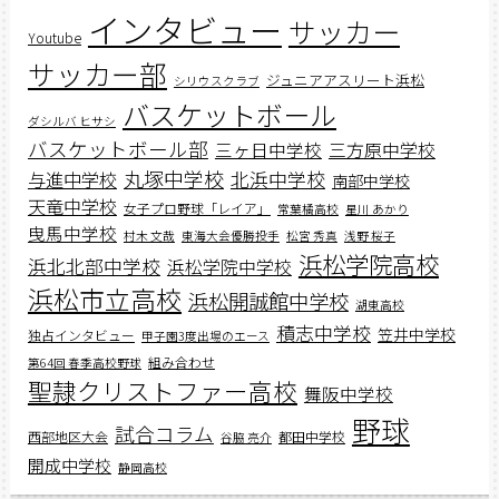
インタビュー
サッカー
Youtube
サッカー部
ジュニアアスリート浜松
シリウスクラブ
バスケットボール
ダシルバ ヒサシ
バスケットボール部
三ヶ日中学校
三方原中学校
丸塚中学校
北浜中学校
与進中学校
南部中学校
天竜中学校
女子プロ野球「レイア」
常葉橘高校
星川 あかり
曳馬中学校
村木 文哉
東海大会優勝投手
松宮 秀真
浅野 桜子
浜松学院高校
浜北北部中学校
浜松学院中学校
浜松市立高校
浜松開誠館中学校
湖東高校
積志中学校
笠井中学校
独占インタビュー
甲子園3度出場のエース
組み合わせ
第64回 春季高校野球
聖隷クリストファー高校
舞阪中学校
野球
試合コラム
西部地区大会
都田中学校
谷脇 亮介
開成中学校
静岡高校