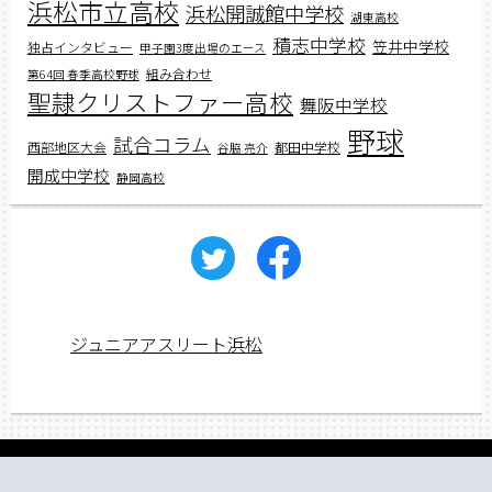
浜松市立高校
浜松開誠館中学校
湖東高校
積志中学校
笠井中学校
独占インタビュー
甲子園3度出場のエース
組み合わせ
第64回 春季高校野球
聖隷クリストファー高校
舞阪中学校
野球
試合コラム
西部地区大会
都田中学校
谷脇 亮介
開成中学校
静岡高校
ジュニアアスリート浜松