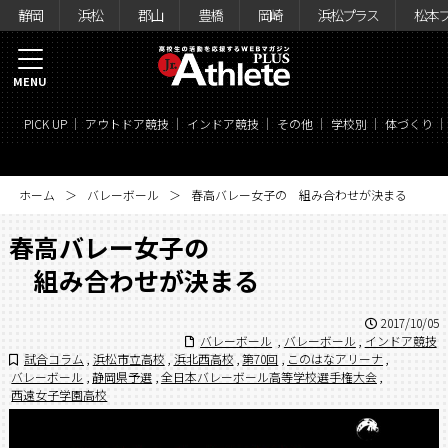
静岡
浜松
郡山
豊橋
岡崎
浜松プラス
松本
MENU
PICK UP
アウトドア競技
インドア競技
その他
学校別
体づくり
ホーム
バレーボール
春高バレー女子の 組み合わせが決まる
春高バレー女子の
組み合わせが決まる
2017/10/05
バレーボール
,
バレーボール
,
インドア競技
試合コラム
,
浜松市立高校
,
浜北西高校
,
第70回
,
このはなアリーナ
,
バレーボール
,
静岡県予選
,
全日本バレーボール高等学校選手権大会
,
西遠女子学園高校