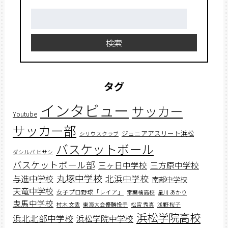
検
索:
検索
タグ
インタビュー
サッカー
Youtube
サッカー部
ジュニアアスリート浜松
シリウスクラブ
バスケットボール
ダシルバ ヒサシ
バスケットボール部
三ヶ日中学校
三方原中学校
丸塚中学校
北浜中学校
与進中学校
南部中学校
天竜中学校
女子プロ野球「レイア」
常葉橘高校
星川 あかり
曳馬中学校
村木 文哉
東海大会優勝投手
松宮 秀真
浅野 桜子
浜松学院高校
浜北北部中学校
浜松学院中学校