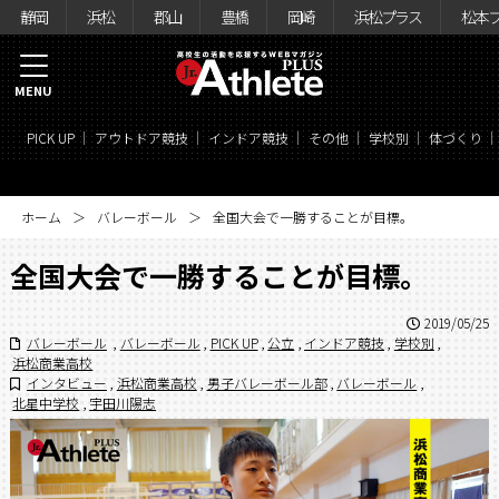
静岡
浜松
郡山
豊橋
岡崎
浜松プラス
松本
MENU
PICK UP
アウトドア競技
インドア競技
その他
学校別
体づくり
ホーム
バレーボール
全国大会で一勝することが目標。
全国大会で一勝することが目標。
2019/05/25
バレーボール
,
バレーボール
,
PICK UP
,
公立
,
インドア競技
,
学校別
,
浜松商業高校
インタビュー
,
浜松商業高校
,
男子バレーボール部
,
バレーボール
,
北星中学校
,
宇田川陽志