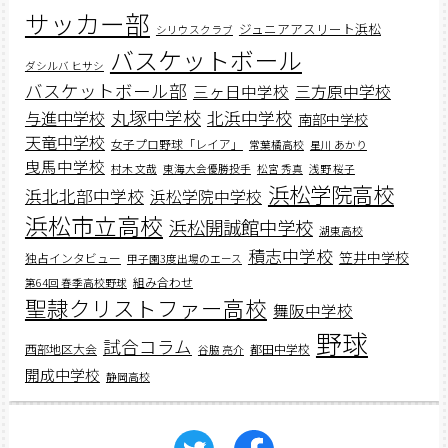
サッカー部
ジュニアアスリート浜松
シリウスクラブ
バスケットボール
ダシルバ ヒサシ
バスケットボール部
三ヶ日中学校
三方原中学校
丸塚中学校
北浜中学校
与進中学校
南部中学校
天竜中学校
女子プロ野球「レイア」
常葉橘高校
星川 あかり
曳馬中学校
村木 文哉
東海大会優勝投手
松宮 秀真
浅野 桜子
浜松学院高校
浜北北部中学校
浜松学院中学校
浜松市立高校
浜松開誠館中学校
湖東高校
積志中学校
笠井中学校
独占インタビュー
甲子園3度出場のエース
組み合わせ
第64回 春季高校野球
聖隷クリストファー高校
舞阪中学校
野球
試合コラム
西部地区大会
都田中学校
谷脇 亮介
開成中学校
静岡高校