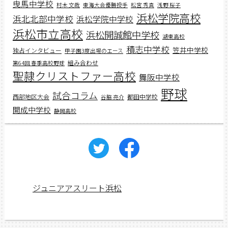
曳馬中学校
村木 文哉
東海大会優勝投手
松宮 秀真
浅野 桜子
浜松学院高校
浜北北部中学校
浜松学院中学校
浜松市立高校
浜松開誠館中学校
湖東高校
積志中学校
笠井中学校
独占インタビュー
甲子園3度出場のエース
組み合わせ
第64回 春季高校野球
聖隷クリストファー高校
舞阪中学校
野球
試合コラム
西部地区大会
都田中学校
谷脇 亮介
開成中学校
静岡高校
ジュニアアスリート浜松