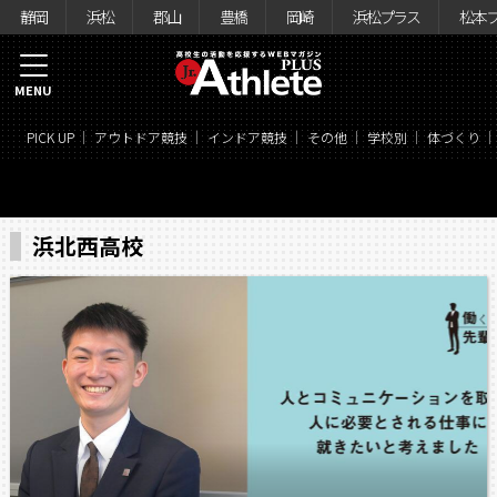
静岡
浜松
郡山
豊橋
岡崎
浜松プラス
松本
MENU
PICK UP
アウトドア競技
インドア競技
その他
学校別
体づくり
浜北西高校