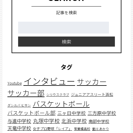
記事を検索
検
索:
検索
タグ
インタビュー
サッカー
Youtube
サッカー部
ジュニアアスリート浜松
シリウスクラブ
バスケットボール
ダシルバ ヒサシ
バスケットボール部
三ヶ日中学校
三方原中学校
丸塚中学校
北浜中学校
与進中学校
南部中学校
天竜中学校
女子プロ野球「レイア」
常葉橘高校
星川 あかり